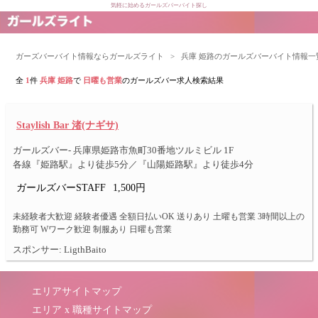
気軽に始めるガールズバーバイト探し
ガーズバーバイト情報ならガールズライト
>
兵庫 姫路のガールズバーバイト情報一
全
1
件
兵庫 姫路
で
日曜も営業
のガールズバー求人検索結果
Staylish Bar 渚(ナギサ)
ガールズバー- 兵庫県姫路市魚町30番地ツルミビル 1F
各線『姫路駅』より徒歩5分／『山陽姫路駅』より徒歩4分
ガールズバーSTAFF
1,500円
未経験者大歓迎 経験者優遇 全額日払いOK 送りあり 土曜も営業 3時間以上の
勤務可 Wワーク歓迎 制服あり 日曜も営業
スポンサー: LigthBaito
エリアサイトマップ
エリア x 職種サイトマップ