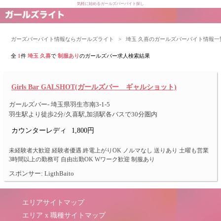
気軽に始めるガールズバーバイト探し
ガーズバーバイト情報ならガールズライト
>
埼玉 久喜のガールズバーバイト情報一
全
1
件
埼玉 久喜
で
制服あり
のガールズバー求人検索結果
Girls Bar GALSHOT(ガールズバー ギャルショット)
ガールズバー- 埼玉県羽生市南3-1-5
羽生駅より徒歩2分/久喜駅,加須駅各バスで30分圏内
カウンターレディ
1,800円
未経験者大歓迎 経験者優遇 終電上がりOK ノルマなし 送りあり 土曜も営業
3時間以上の勤務可 自由出勤OK Wワーク歓迎 制服あり
スポンサー: LigthBaito
エリアサイトマップ
エリア x 職種サイトマップ