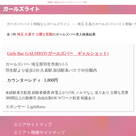
気軽に始めるガールズバーバイト探し
ガーズバーバイト情報ならガールズライト
>
埼玉 久喜のガールズバーバイト情報一
全
1
件
埼玉 久喜
で
土曜も営業
のガールズバー求人検索結果
Girls Bar GALSHOT(ガールズバー ギャルショット)
ガールズバー- 埼玉県羽生市南3-1-5
羽生駅より徒歩2分/久喜駅,加須駅各バスで30分圏内
カウンターレディ
1,800円
未経験者大歓迎 経験者優遇 終電上がりOK ノルマなし 送りあり 土曜も営業
3時間以上の勤務可 自由出勤OK Wワーク歓迎 制服あり
スポンサー: LigthBaito
エリアサイトマップ
エリア x 職種サイトマップ