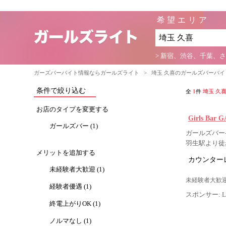
希望エリア
> 新宿、渋谷、千葉、
ガーズバーバイト情報ならガールズライト
>
埼玉 久喜のガールズバーバ
条件で絞り込む
全
1
件
埼玉 久
お店のタイプを変更する
Girls B
ガールズバー (1)
ガールズバー-
羽生駅より徒
メリットを追加する
カウンター
未経験者大歓迎 (1)
未経験者大歓迎
経験者優遇 (1)
スポンサー: Lig
終電上がりOK (1)
ノルマなし (1)