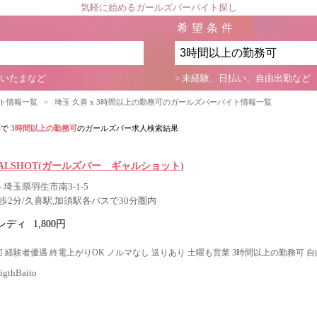
気軽に始めるガールズバーバイト探し
希望条件
さいたまなど
> 未経験、日払い、自由出勤など
イト情報一覧
>
埼玉 久喜 x 3時間以上の勤務可のガールズバーバイト情報一覧
喜
で
3時間以上の勤務可
のガールズバー求人検索結果
ar GALSHOT(ガールズバー ギャルショット)
 埼玉県羽生市南3-1-5
歩2分/久喜駅,加須駅各バスで30分圏内
レディ
1,800円
 経験者優遇 終電上がりOK ノルマなし 送りあり 土曜も営業 3時間以上の勤務可 自
thBaito