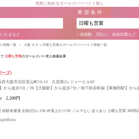
気軽に始めるガールズバーバイト探し
希望条件
さいたまなど
> 未経験、日払い、自由出勤など
イト情報一覧
>
大阪 キタ x 日曜も営業のガールズバーバイト情報一覧
タ
で
日曜も営業
のガールズバー求人検索結果
パーズ)
阪府大阪市北区堂山町16-10 久栄第2レジャービル6F
】から徒歩5分／JR【大阪駅】から徒歩7分／地下鉄谷町線【東梅田駅】から徒
ィ
2,200円
 経験者優遇 全額日払いOK 終電上がりOK ノルマなし 送りあり 土曜も営業 3時間
thBaito