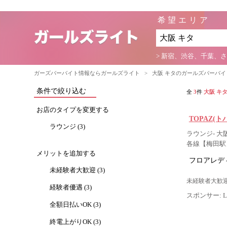
希望エリア
> 新宿、渋谷、千葉、
ガーズバーバイト情報ならガールズライト
>
大阪 キタのガールズバーバ
条件で絞り込む
全
3
件
大阪 キ
お店のタイプを変更する
TOPAZ(ト
ラウンジ (3)
ラウンジ- 大
各線【梅田駅
メリットを追加する
フロアレデ
未経験者大歓迎 (3)
未経験者大歓迎
経験者優遇 (3)
スポンサー: Lig
全額日払いOK (3)
終電上がりOK (3)