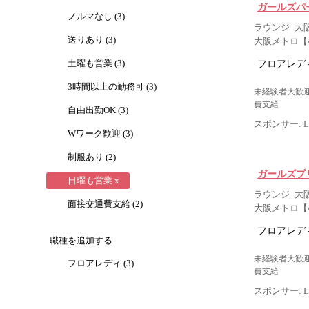
ガールズパ
ノルマなし (3)
ラウンジ- 大
送りあり (3)
大阪メトロ【
フロアレデ
土曜も営業 (3)
3時間以上の勤務可 (3)
未経験者大歓迎
費支給
自由出勤OK (3)
スポンサー: Lig
Wワーク歓迎 (3)
制服あり (2)
ガールズプ
日曜も営業 x
ラウンジ- 大
面接交通費支給 (2)
大阪メトロ【
フロアレデ
職種を追加する
未経験者大歓迎
フロアレディ (3)
費支給
スポンサー: Lig