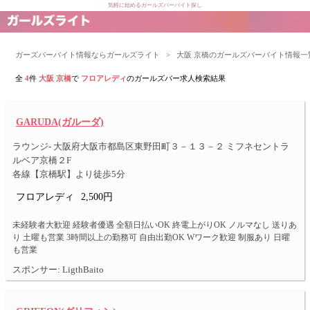
気軽に始めるガールズバーバイト探し
ガーズバーバイト情報ならガールズライト
>
大阪 京橋のガールズバーバイト情報一
全
4
件
大阪 京橋
で
フロアレディ
のガールズバー求人検索結果
GARUDA(ガルーダ)
ラウンジ- 大阪府大阪市都島区東野田町３－１３－２ ミフネセントラ
ルベア京橋２F
各線【京橋駅】より徒歩5分
フロアレディ
2,500円
未経験者大歓迎 経験者優遇 全額日払いOK 終電上がりOK ノルマなし 送りあ
り 土曜も営業 3時間以上の勤務可 自由出勤OK Wワーク歓迎 制服あり 日曜
も営業
スポンサー: LigthBaito