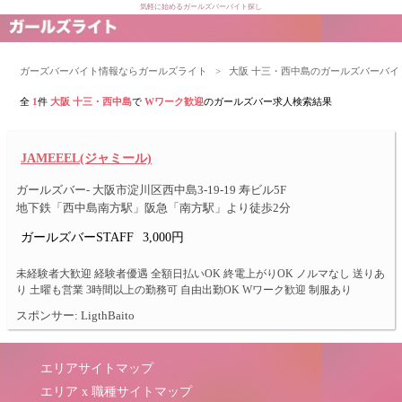
気軽に始めるガールズバーバイト探し
ガーズバーバイト情報ならガールズライト
>
大阪 十三・西中島のガールズバーバイ
全
1
件
大阪 十三・西中島
で
Wワーク歓迎
のガールズバー求人検索結果
JAMEEEL(ジャミール)
ガールズバー- 大阪市淀川区西中島3-19-19 寿ビル5F
地下鉄「西中島南方駅」阪急「南方駅」より徒歩2分
ガールズバーSTAFF
3,000円
未経験者大歓迎 経験者優遇 全額日払いOK 終電上がりOK ノルマなし 送りあ
り 土曜も営業 3時間以上の勤務可 自由出勤OK Wワーク歓迎 制服あり
スポンサー: LigthBaito
エリアサイトマップ
エリア x 職種サイトマップ