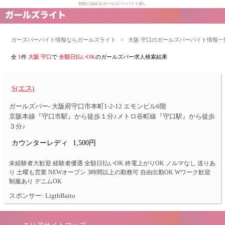
気軽に始めるガールズバーバイト探し
ガーズバーバイト情報ならガールズライト
>
大阪 守口のガールズバーバイト情報一
全
1
件
大阪 守口
で
全額日払いOK
のガールズバー求人検索結果
S(エス)
ガールズバー- 大阪府守口市本町1-2-12 エモンビル6階
京阪本線『守口市駅』から徒歩１分♪メトロ谷町線『守口駅』から徒歩
３分♪
カウンターレディ
1,500円
未経験者大歓迎 経験者優遇 全額日払いOK 終電上がりOK ノルマなし 送りあ
り 土曜も営業 NEWオープン 3時間以上の勤務可 自由出勤OK Wワーク歓迎
制服あり デニムOK
スポンサー: LigthBaito