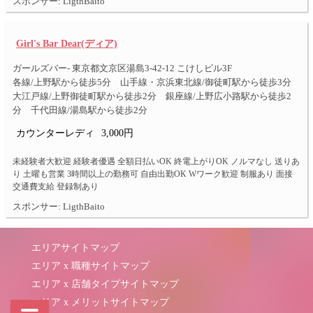
スポンサー: LigthBaito
Girl's Bar Dear(ディア)
ガールズバー- 東京都文京区湯島3-42-12 こけしビル3F
各線/上野駅から徒歩5分 山手線・京浜東北線/御徒町駅から徒歩3分
大江戸線/上野御徒町駅から徒歩2分 銀座線/上野広小路駅から徒歩2
分 千代田線/湯島駅から徒歩2分
カウンターレディ
3,000円
未経験者大歓迎 経験者優遇 全額日払いOK 終電上がりOK ノルマなし 送りあ
り 土曜も営業 3時間以上の勤務可 自由出勤OK Wワーク歓迎 制服あり 面接
交通費支給 登録制あり
スポンサー: LigthBaito
エリアサイトマップ
エリア x 職種サイトマップ
エリア x 店舗タイプサイトマップ
エリア x メリットサイトマップ