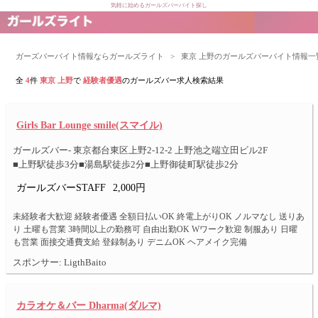
気軽に始めるガールズバーバイト探し
ガーズバーバイト情報ならガールズライト
>
東京 上野のガールズバーバイト情報一
全
4
件
東京 上野
で
経験者優遇
のガールズバー求人検索結果
Girls Bar Lounge smile(スマイル)
ガールズバー- 東京都台東区上野2-12-2 上野池之端立田ビル2F
■上野駅徒歩3分■湯島駅徒歩2分■上野御徒町駅徒歩2分
ガールズバーSTAFF
2,000円
未経験者大歓迎 経験者優遇 全額日払いOK 終電上がりOK ノルマなし 送りあ
り 土曜も営業 3時間以上の勤務可 自由出勤OK Wワーク歓迎 制服あり 日曜
も営業 面接交通費支給 登録制あり デニムOK ヘアメイク完備
スポンサー: LigthBaito
カラオケ＆バー Dharma(ダルマ)