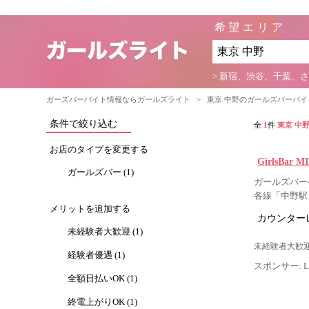
希望エリア
> 新宿、渋谷、千葉、
ガーズバーバイト情報ならガールズライト
>
東京 中野のガールズバーバ
条件で絞り込む
全
1
件
東京 中
お店のタイプを変更する
GirlsBa
ガールズバー (1)
ガールズバー-
各線「中野駅
メリットを追加する
カウンター
未経験者大歓迎 (1)
未経験者大歓迎
経験者優遇 (1)
スポンサー: Lig
全額日払いOK (1)
終電上がりOK (1)