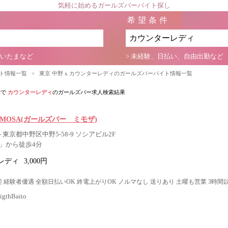
気軽に始めるガールズバーバイト探し
希望条件
さいたまなど
> 未経験、日払い、自由出勤など
イト情報一覧
>
東京 中野 x カウンターレディのガールズバーバイト情報一覧
野
で
カウンターレディ
のガールズバー求人検索結果
r MIMOSA(ガールズバー ミモザ)
 東京都中野区中野5-58-9 ソシアビル2F
」から徒歩4分
レディ
3,000円
 経験者優遇 全額日払いOK 終電上がりOK ノルマなし 送りあり 土曜も営業 3時間
thBaito