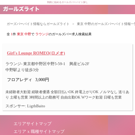
気軽に始めるガールズバーバイト探し
ガーズバーバイト情報ならガールズライト
>
東京 中野のガールズバーバイト情報一
全
1
件
東京 中野
で
ラウンジ
のガールズバー求人検索結果
Girl's Lounge ROMEO(ロメオ)
ラウンジ- 東京都中野区中野5-59-1 興産ビル2F
中野駅より徒歩3分
フロアレディ
3,000円
未経験者大歓迎 経験者優遇 全額日払いOK 終電上がりOK ノルマなし 送りあ
り 土曜も営業 3時間以上の勤務可 自由出勤OK Wワーク歓迎 日曜も営業
スポンサー: LigthBaito
エリアサイトマップ
エリア x 職種サイトマップ