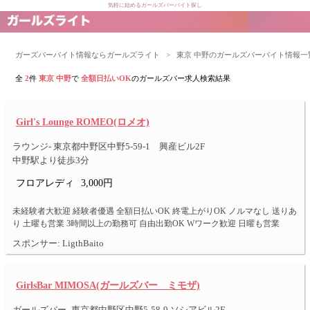
気軽に始めるガールズバーバイト探し
ガーズバーバイト情報ならガールズライト
>
東京 中野のガールズバーバイト情報一
全
2
件
東京 中野
で
全額日払いOK
のガールズバー求人検索結果
Girl's Lounge ROMEO(ロメオ)
ラウンジ- 東京都中野区中野5-59-1 興産ビル2F
中野駅より徒歩3分
フロアレディ
3,000円
未経験者大歓迎 経験者優遇 全額日払いOK 終電上がりOK ノルマなし 送りあ
り 土曜も営業 3時間以上の勤務可 自由出勤OK Wワーク歓迎 日曜も営業
スポンサー: LigthBaito
GirlsBar MIMOSA(ガールズバー ミモザ)