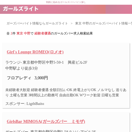
気軽に始めるガールズバーバイト探し
ガーズバーバイト情報ならガールズライト
>
東京 中野のガールズバーバイト情報一
全
2
件
東京 中野
で
経験者優遇
のガールズバー求人検索結果
Girl's Lounge ROMEO(ロメオ)
ラウンジ- 東京都中野区中野5-59-1 興産ビル2F
中野駅より徒歩3分
フロアレディ
3,000円
未経験者大歓迎 経験者優遇 全額日払いOK 終電上がりOK ノルマなし 送りあ
り 土曜も営業 3時間以上の勤務可 自由出勤OK Wワーク歓迎 日曜も営業
スポンサー: LigthBaito
GirlsBar MIMOSA(ガールズバー ミモザ)