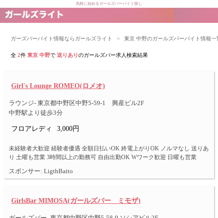
気軽に始めるガールズバーバイト探し
ガーズバーバイト情報ならガールズライト
>
東京 中野のガールズバーバイト情報一
全
2
件
東京 中野
で
送りあり
のガールズバー求人検索結果
Girl's Lounge ROMEO(ロメオ)
ラウンジ- 東京都中野区中野5-59-1 興産ビル2F
中野駅より徒歩3分
フロアレディ
3,000円
未経験者大歓迎 経験者優遇 全額日払いOK 終電上がりOK ノルマなし 送りあ
り 土曜も営業 3時間以上の勤務可 自由出勤OK Wワーク歓迎 日曜も営業
スポンサー: LigthBaito
GirlsBar MIMOSA(ガールズバー ミモザ)