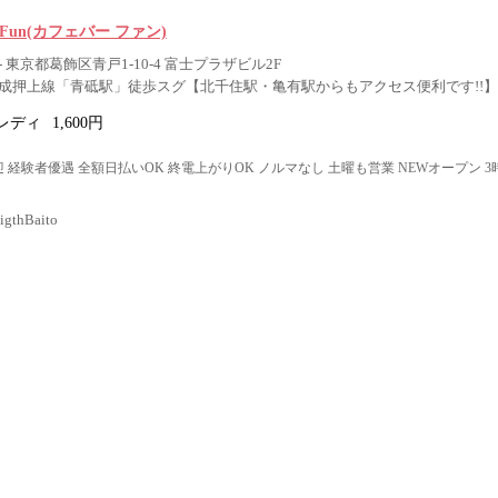
ar Fun(カフェバー ファン)
 東京都葛飾区青戸1-10-4 富士プラザビル2F
成押上線「青砥駅」徒歩スグ【北千住駅・亀有駅からもアクセス便利です!!】
レディ
1,600円
 経験者優遇 全額日払いOK 終電上がりOK ノルマなし 土曜も営業 NEWオープン 
thBaito