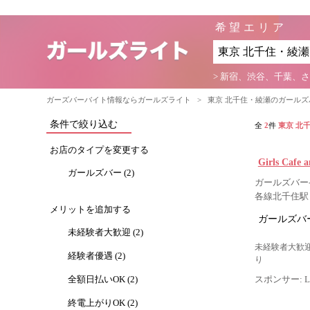
希望エリア
> 新宿、渋谷、千葉、
ガーズバーバイト情報ならガールズライト
>
東京 北千住・綾瀬のガール
条件で絞り込む
全
2
件
東京 北
お店のタイプを変更する
Girls Cafe
ガールズバー (2)
ガールズバー-
各線北千住駅
メリットを追加する
ガールズバー
未経験者大歓迎 (2)
未経験者大歓迎
経験者優遇 (2)
り
全額日払いOK (2)
スポンサー: Lig
終電上がりOK (2)