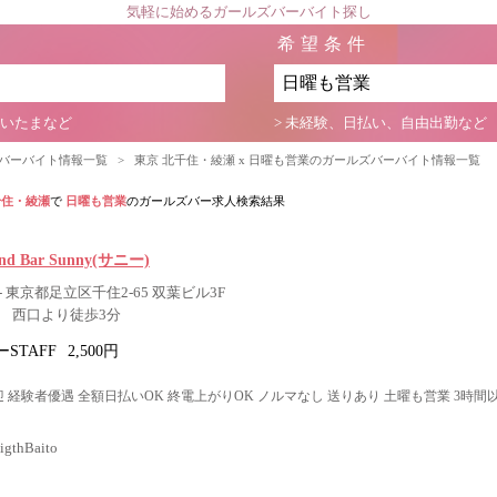
気軽に始めるガールズバーバイト探し
希望条件
さいたまなど
> 未経験、日払い、自由出勤など
ズバーバイト情報一覧
>
東京 北千住・綾瀬 x 日曜も営業のガールズバーバイト情報一覧
千住・綾瀬
で
日曜も営業
のガールズバー求人検索結果
 and Bar Sunny(サニー)
 東京都足立区千住2-65 双葉ビル3F
 西口より徒歩3分
STAFF
2,500円
 経験者優遇 全額日払いOK 終電上がりOK ノルマなし 送りあり 土曜も営業 3時間
thBaito