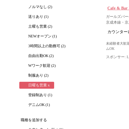
ノルマなし (2)
Cafe & B
送りあり (1)
ガールズバー-
京成本線・京
土曜も営業 (2)
カウンター
NEWオープン (1)
未経験者大歓迎
3時間以上の勤務可 (2)
ムOK
自由出勤OK (2)
スポンサー: Lig
Wワーク歓迎 (2)
制服あり (2)
日曜も営業 x
登録制あり (1)
デニムOK (1)
職種を追加する