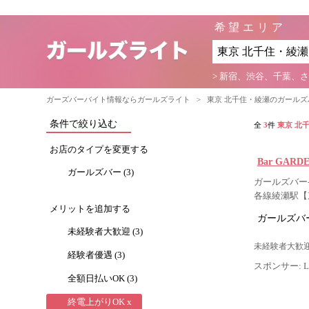
希望エリア
> 新宿、渋谷、千葉、
ガーズバーバイト情報ならガールズライト
>
東京 北千住・綾瀬のガール
条件で絞り込む
全
3
件
東京 北
お店のタイプを変更する
Bar GAR
ガールズバー (3)
ガールズバー-
各線綾瀬駅【
メリットを追加する
ガールズバー
未経験者大歓迎 (3)
未経験者大歓迎
経験者優遇 (3)
スポンサー: Lig
全額日払いOK (3)
終電上がりOK x