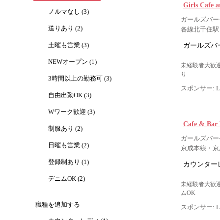
Girls Cafe
ノルマなし (3)
ガールズバー-
送りあり (2)
各線北千住駅
ガールズバー
土曜も営業 (3)
NEWオープン (1)
未経験者大歓迎
り
3時間以上の勤務可 (3)
スポンサー: Lig
自由出勤OK (3)
Wワーク歓迎 (3)
Cafe & B
制服あり (2)
ガールズバー-
日曜も営業 (2)
京成本線・京
登録制あり (1)
カウンター
デニムOK (2)
未経験者大歓迎
ムOK
職種を追加する
スポンサー: Lig