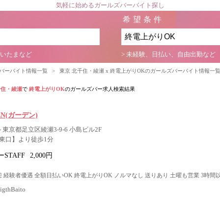
気軽に始めるガールズバーバイト探し
希望条件
さいたまなど
> 未経験、日払い、自由出勤など
ズバーバイト情報一覧
>
東京 北千住・綾瀬 x 終電上がりOKのガールズバーバイト情報一
千住・綾瀬
で
終電上がりOK
のガールズバー求人検索結果
DEN(ガーデン)
 東京都足立区綾瀬3-9-6 小島ビル2F
東口】より徒歩1分
STAFF
2,000円
 経験者優遇 全額日払いOK 終電上がりOK ノルマなし 送りあり 土曜も営業 3時間
thBaito