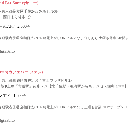
 and Bar Sunny(サニー)
 東京都足立区千住2-65 双葉ビル3F
 西口より徒歩3分
STAFF
2,500円
 経験者優遇 全額日払いOK 終電上がりOK ノルマなし 送りあり 土曜も営業 3時間
thBaito
ar Fun(カフェバー ファン)
 東京都葛飾区青戸1-10-4 富士プラザビル2F
成押上線「青砥駅」徒歩スグ【北千住駅・亀有駅からもアクセス便利です!!】
レディ
1,600円
 経験者優遇 全額日払いOK 終電上がりOK ノルマなし 土曜も営業 NEWオープン 
thBaito