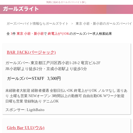
気軽に始めるガールズバーバイト探し
ガーズバーバイト情報ならガールズライト
>
東京 小岩・新小岩のガールズバーバイ
全
3
件
東京 小岩・新小岩
で
終電上がりOK
のガールズバー求人検索結果
BAR JACK(バージャック)
ガールズバー- 東京都江戸川区西小岩1-28-2 竜宮ビル2F
JR小岩駅より徒歩2分・京成小岩駅より徒歩5分
ガールズバーSTAFF
3,500円
未経験者大歓迎 経験者優遇 全額日払いOK 終電上がりOK ノルマなし 送りあ
り 土曜も営業 NEWオープン 3時間以上の勤務可 自由出勤OK Wワーク歓迎
日曜も営業 登録制あり デニムOK
スポンサー: LigthBaito
Girls Bar ULU(ウル)