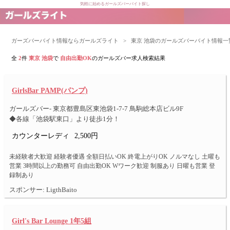
気軽に始めるガールズバーバイト探し
ガーズバーバイト情報ならガールズライト
>
東京 池袋のガールズバーバイト情報一
全
2
件
東京 池袋
で
自由出勤OK
のガールズバー求人検索結果
GirlsBar PAMP(パンプ)
ガールズバー- 東京都豊島区東池袋1-7-7 鳥駒総本店ビル9F
◆各線「池袋駅東口」より徒歩1分！
カウンターレディ
2,500円
未経験者大歓迎 経験者優遇 全額日払いOK 終電上がりOK ノルマなし 土曜も
営業 3時間以上の勤務可 自由出勤OK Wワーク歓迎 制服あり 日曜も営業 登
録制あり
スポンサー: LigthBaito
Girl's Bar Lounge 1年5組