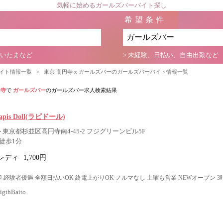
気軽に始めるガールズバーバイト探し
希望条件
さいたまなど
> 未経験、日払い、自由出勤など
バイト情報一覧
>
東京 高円寺 x ガールズバーのガールズバーバイト情報一覧
円寺
で
ガールズバー
のガールズバー求人検索結果
 Lapis Doll(ラピドール)
 東京都杉並区高円寺南4-45-2 フジグリーンビル5F
徒歩1分
レディ
1,700円
 経験者優遇 全額日払いOK 終電上がりOK ノルマなし 土曜も営業 NEWオープン 
thBaito