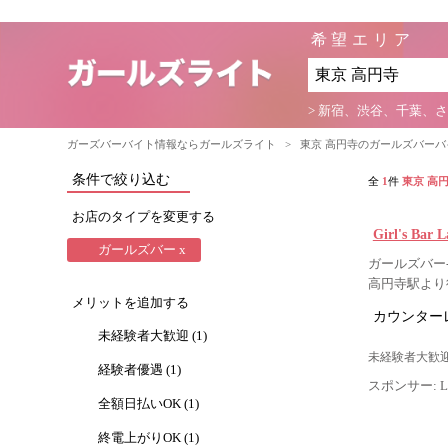
希望エリア
> 新宿、渋谷、千葉、
ガーズバーバイト情報ならガールズライト
>
東京 高円寺のガールズバー
条件で絞り込む
全
1
件
東京 高
お店のタイプを変更する
Girl's Bar
ガールズバー x
ガールズバー-
高円寺駅より
メリットを追加する
カウンター
未経験者大歓迎 (1)
未経験者大歓迎
経験者優遇 (1)
スポンサー: Lig
全額日払いOK (1)
終電上がりOK (1)