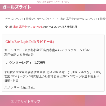
気軽に始めるガールズバーバイト探し
ガーズバーバイト情報ならガールズライト
>
東京 高円寺のガールズバーバイト情報
全
1
件
東京 高円寺
で
ノルマなし
のガールズバー求人検索結果
Girl's Bar Lapis Doll(ラピドール)
ガールズバー- 東京都杉並区高円寺南4-45-2 フジグリーンビル5F
高円寺駅より徒歩1分
カウンターレディ
1,700円
未経験者大歓迎 経験者優遇 全額日払いOK 終電上がりOK ノルマなし 土曜も
営業 NEWオープン 3時間以上の勤務可 自由出勤OK Wワーク歓迎 制服あり
日曜も営業
スポンサー: LigthBaito
エリアサイトマップ