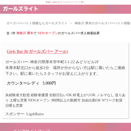
気軽に始めるガールズバーバイト探し
ガーズバーバイト情報ならガールズライト
>
神奈川 厚木のガールズバーバイト情報
全
1
件
神奈川 厚木
で
NEWオープン
のガールズバー求人検索結果
Girls Bar R(ガールズバー アール)
ガールズバー- 神奈川県厚木市中町3-1-22 みどりビル2F
本厚木駅北口から徒歩2分 場所が分からない方は駅に着いたらご連絡
下さい。駅に着いたらスタッフがお迎えに上がります。
カウンターレディ
3,000円
未経験者大歓迎 経験者優遇 全額日払いOK 終電上がりOK ノルマなし 送りあ
り 土曜も営業 NEWオープン 3時間以上の勤務可 自由出勤OK Wワーク歓迎
日曜も営業
スポンサー: LigthBaito