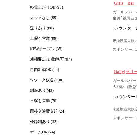
Girls Ba
終電上がりOK (98)
ガールズバー
ノルマなし (99)
京阪｢祇園四
カウンター
送りあり (80)
土曜も営業 (98)
未経験者大歓迎
NEWオープン (35)
スポンサー: Lig
3時間以上の勤務可 (97)
自由出勤OK (95)
Rally(ラリ
Wワーク歓迎 (100)
ガールズバー- 
大宮駅（阪急
制服あり (43)
カウンター
日曜も営業 (70)
未経験者大歓迎
面接交通費支給 (24)
スポンサー: Lig
登録制あり (32)
デニムOK (44)