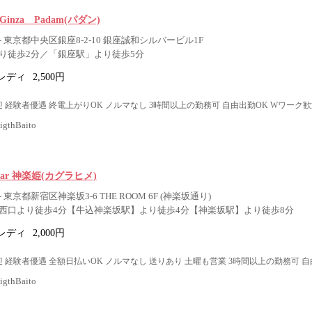
inza Padam(パダン)
 東京都中央区銀座8-2-10 銀座誠和シルバービル1F
り徒歩2分／「銀座駅」より徒歩5分
レディ
2,500円
 経験者優遇 終電上がりOK ノルマなし 3時間以上の勤務可 自由出勤OK Wワーク歓
thBaito
sBar 神楽姫(カグラヒメ)
東京都新宿区神楽坂3-6 THE ROOM 6F (神楽坂通り)
西口より徒歩4分【牛込神楽坂駅】より徒歩4分【神楽坂駅】より徒歩8分
レディ
2,000円
 経験者優遇 全額日払いOK ノルマなし 送りあり 土曜も営業 3時間以上の勤務可 自
thBaito