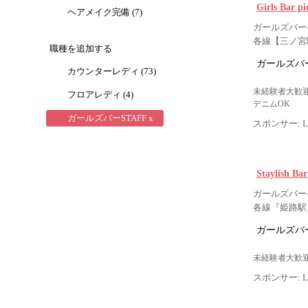
Girls Bar
ヘアメイク完備 (7)
ガールズバー-
各線【三ノ宮
職種を追加する
ガールズバー
カウンターレディ (73)
未経験者大歓迎
フロアレディ (4)
デニムOK
ガールズバーSTAFF x
スポンサー: Lig
Staylish 
ガールズバー-
各線『姫路駅
ガールズバー
未経験者大歓迎
スポンサー: Lig