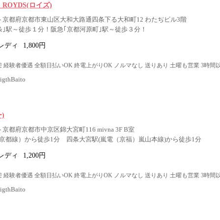
r ROYDS(ロイズ)
- 京都府京都市東山区大和大路通四条下る大和町12 わたぢビル3階
条｣駅～徒歩１分！阪急｢京都河原町｣駅～徒歩３分！
レディ
1,800円
 経験者優遇 全額日払いOK 終電上がりOK ノルマなし 送りあり 土曜も営業 3時間
thBaito
ー)
京都府京都市中京区錦大宮町116 mivna 3F B室
京都線）から徒歩1分 四条大宮駅(嵐電（京福）嵐山本線)から徒歩1分
レディ
1,200円
 経験者優遇 全額日払いOK 終電上がりOK ノルマなし 送りあり 土曜も営業 3時間
thBaito