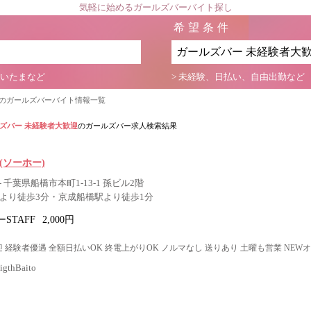
気軽に始めるガールズバーバイト探し
希望条件
さいたまなど
> 未経験、日払い、自由出勤など
迎のガールズバーバイト情報一覧
ズバー 未経験者大歓迎
のガールズバー求人検索結果
O(ソーホー)
 千葉県船橋市本町1-13-1 孫ビル2階
駅より徒歩3分・京成船橋駅より徒歩1分
STAFF
2,000円
 経験者優遇 全額日払いOK 終電上がりOK ノルマなし 送りあり 土曜も営業 NEW
thBaito