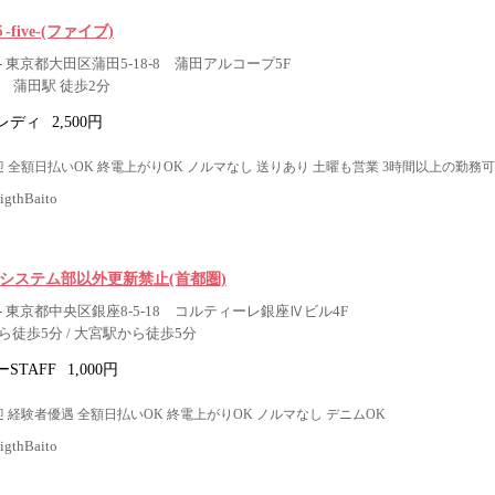
５-five-(ファイブ)
 東京都大田区蒲田5-18-8 蒲田アルコープ5F
 蒲田駅 徒歩2分
レディ
2,500円
 全額日払いOK 終電上がりOK ノルマなし 送りあり 土曜も営業 3時間以上の勤務可
thBaito
 システム部以外更新禁止(首都圏)
 東京都中央区銀座8-5-18 コルティーレ銀座Ⅳビル4F
徒歩5分 / 大宮駅から徒歩5分
STAFF
1,000円
 経験者優遇 全額日払いOK 終電上がりOK ノルマなし デニムOK
thBaito