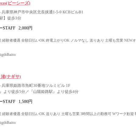
 pieces(ピーシーズ)
 兵庫県神戸市中央区北長挟通1-5-9 KCBビルB1
駅】徒歩3分
STAFF
2,000円
 経験者優遇 全額日払いOK 終電上がりOK ノルマなし 送りあり 土曜も営業 NEW
thBaito
Bar 渚(ナギサ)
 兵庫県姫路市魚町30番地ツルミビル 1F
』より徒歩5分／『山陽姫路駅』より徒歩4分
STAFF
1,500円
 経験者優遇 全額日払いOK 送りあり 土曜も営業 3時間以上の勤務可 Wワーク歓迎
thBaito