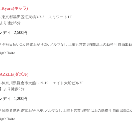
R Kyara(キャラ)
 東京都墨田区江東橋3-3-5 スミワート1F
より徒歩5分
レディ
2,500円
 全額日払いOK 終電上がりOK ノルマなし 土曜も営業 3時間以上の勤務可 自由出勤
thBaito
r DAZZLE(ダズル)
 神奈川県鎌倉市大船1-19-19 エイト大船ビル3F
】より徒歩2分
レディ
1,200円
 経験者優遇 終電上がりOK ノルマなし 土曜も営業 3時間以上の勤務可 自由出勤OK
thBaito