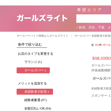
希望エリア
> 新宿、渋谷、千葉、
ガーズバーバイト情報ならガールズライト
>
ガールズバー 未経験者大歓
条件で絞り込む
全
102
件
ガール
お店のタイプを変更する
BAR SOH
ラウンジ (1)
ガールズバー-
ガールズバー x
JR各線船橋
ガールズバー
メリットを追加する
未経験者大歓迎
未経験者大歓迎 x
スポンサー: Lig
経験者優遇 (97)
全額日払いOK (94)