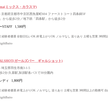
asuma(ミックス・カラスマ)
 京都府京都市中京区西魚屋町604 ファーストコート四条錦5F
」から徒歩2分／地下鉄「四条駅」から徒歩2分
STAFF
1,500円
 経験者優遇 全額日払いOK 終電上がりOK ノルマなし 送りあり 土曜も営業 3時間
thBaito
ar GALSHOT(ガールズバー ギャルショット)
 埼玉県羽生市南3-1-5
歩2分/久喜駅,加須駅各バスで30分圏内
レディ
1,800円
 経験者優遇 終電上がりOK ノルマなし 送りあり 土曜も営業 3時間以上の勤務可 自
thBaito