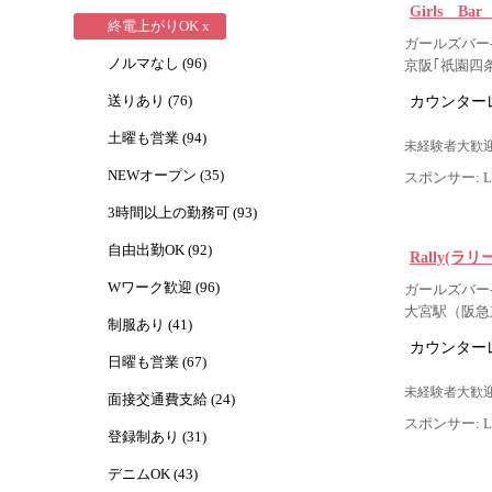
Girls Ba
終電上がりOK x
ガールズバー
ノルマなし (96)
京阪｢祇園四
カウンター
送りあり (76)
土曜も営業 (94)
未経験者大歓迎
NEWオープン (35)
スポンサー: Lig
3時間以上の勤務可 (93)
自由出勤OK (92)
Rally(ラリ
Wワーク歓迎 (96)
ガールズバー- 
大宮駅（阪急
制服あり (41)
カウンター
日曜も営業 (67)
未経験者大歓迎
面接交通費支給 (24)
スポンサー: Lig
登録制あり (31)
デニムOK (43)