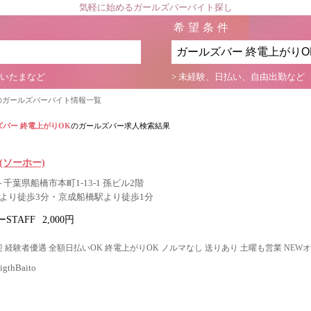
気軽に始めるガールズバーバイト探し
希望条件
さいたまなど
> 未経験、日払い、自由出勤など
のガールズバーバイト情報一覧
ズバー 終電上がりOK
のガールズバー求人検索結果
O(ソーホー)
 千葉県船橋市本町1-13-1 孫ビル2階
駅より徒歩3分・京成船橋駅より徒歩1分
STAFF
2,000円
 経験者優遇 全額日払いOK 終電上がりOK ノルマなし 送りあり 土曜も営業 NEW
thBaito