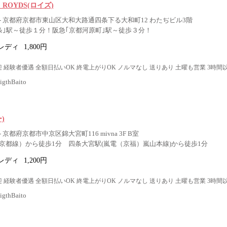
r ROYDS(ロイズ)
- 京都府京都市東山区大和大路通四条下る大和町12 わたぢビル3階
条｣駅～徒歩１分！阪急｢京都河原町｣駅～徒歩３分！
レディ
1,800円
 経験者優遇 全額日払いOK 終電上がりOK ノルマなし 送りあり 土曜も営業 3時間
thBaito
ー)
京都府京都市中京区錦大宮町116 mivna 3F B室
京都線）から徒歩1分 四条大宮駅(嵐電（京福）嵐山本線)から徒歩1分
レディ
1,200円
 経験者優遇 全額日払いOK 終電上がりOK ノルマなし 送りあり 土曜も営業 3時間
thBaito