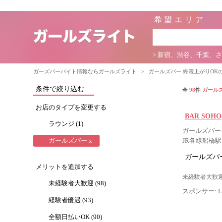
希望エリア
> 新宿、渋谷、千葉、
ガーズバーバイト情報ならガールズライト
>
ガールズバー 終電上がりOK
条件で絞り込む
全
98
件
ガール
お店のタイプを変更する
BAR SOH
ラウンジ (1)
ガールズバー-
ガールズバー x
JR各線船橋
ガールズバー
メリットを追加する
未経験者大歓迎
未経験者大歓迎 (98)
スポンサー: Lig
経験者優遇 (93)
全額日払いOK (90)