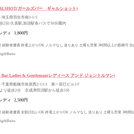
ar GALSHOT(ガールズバー ギャルショット)
 埼玉県羽生市南3-1-5
歩2分/久喜駅,加須駅各バスで30分圏内
レディ
1,800円
 経験者優遇 終電上がりOK ノルマなし 送りあり 土曜も営業 3時間以上の勤務可 自
thBaito
fe ＆ Bar Ladies & Gentleman(レディース アンド ジェントルマン)
 千葉県船橋市前原西2-13-3 第一辰巳ビル3Ｆ
より徒歩2分 京成津田沼駅から徒歩3分
レディ
2,500円
 経験者優遇 全額日払いOK 終電上がりOK ノルマなし 送りあり 土曜も営業 3時間
thBaito