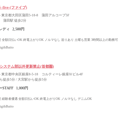
５-five-(ファイブ)
 東京都大田区蒲田5-18-8 蒲田アルコープ5F
 蒲田駅 徒歩2分
レディ
2,500円
 全額日払いOK 終電上がりOK ノルマなし 送りあり 土曜も営業 3時間以上の勤務可
thBaito
 システム部以外更新禁止(首都圏)
 東京都中央区銀座8-5-18 コルティーレ銀座Ⅳビル4F
徒歩5分 / 大宮駅から徒歩5分
STAFF
1,000円
 経験者優遇 全額日払いOK 終電上がりOK ノルマなし デニムOK
thBaito