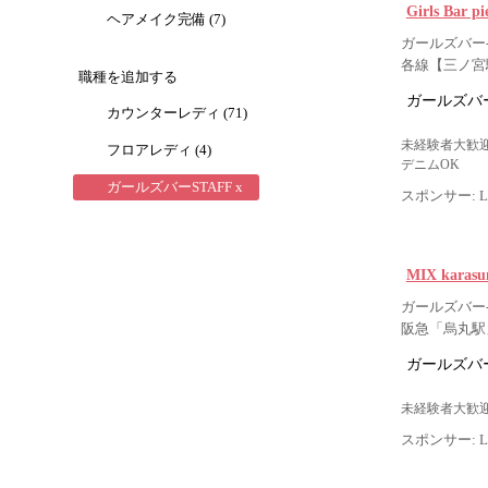
Girls Bar
ヘアメイク完備 (7)
ガールズバー-
各線【三ノ宮
職種を追加する
ガールズバー
カウンターレディ (71)
未経験者大歓迎
フロアレディ (4)
デニムOK
ガールズバーSTAFF x
スポンサー: Lig
MIX kar
ガールズバー-
阪急「烏丸駅
ガールズバー
未経験者大歓迎
スポンサー: Lig