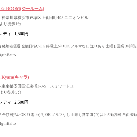
nack G-ROOM(ジールーム)
- 神奈川県横浜市戸塚区上倉田町498 ユニオンビル
より徒歩1分
レディ
1,500円
 経験者優遇 全額日払いOK 終電上がりOK ノルマなし 送りあり 土曜も営業 3時間
thBaito
R Kyara(キャラ)
 東京都墨田区江東橋3-3-5 スミワート1F
より徒歩5分
レディ
2,500円
 全額日払いOK 終電上がりOK ノルマなし 土曜も営業 3時間以上の勤務可 自由出勤
thBaito