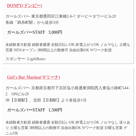
DONPY(ドンピー)
ガールズバー- 東京都墨田区江東橋2-6-7 ダービータワービル2F
各線「錦糸町駅」から徒歩3分
ガールズバーSTAFF
3,000円
未経験者大歓迎 経験者優遇 全額日払いOK 終電上がりOK ノルマなし 土曜も
営業 NEWオープン 3時間以上の勤務可 自由出勤OK Wワーク歓迎
スポンサー: LigthBaito
Girl's Bar Marina(マリーナ)
ガールズバー- 京都府京都市下京区塩小路通東洞院西入東塩小路町544-
2 ONビル2F
JR【京都駅】、近鉄【京都駅】より各徒歩1分
ガールズバーSTAFF
1,500円
未経験者大歓迎 経験者優遇 全額日払いOK 終電上がりOK ノルマなし 送りあ
り 土曜も営業 3時間以上の勤務可 自由出勤OK Wワーク歓迎 日曜も営業 デ
ニムOK