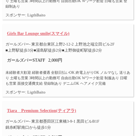
り 土曜も営業 3時間以上の勤務可 自由出勤OK Wワーク歓迎 日曜も営業 登
録制あり
スポンサー: LigthBaito
Girls Bar Lounge smile(スマイル)
ガールズバー- 東京都台東区上野2-12-2 上野池之端立田ビル2F
■上野駅徒歩3分■湯島駅徒歩2分■上野御徒町駅徒歩2分
ガールズバーSTAFF
2,000円
未経験者大歓迎 経験者優遇 全額日払いOK 終電上がりOK ノルマなし 送りあ
り 土曜も営業 3時間以上の勤務可 自由出勤OK Wワーク歓迎 制服あり 日曜
も営業 面接交通費支給 登録制あり デニムOK ヘアメイク完備
スポンサー: LigthBaito
Tiara Premium Selection(ティアラ)
ガールズバー- 東京都墨田区江東橋3-9-1 黒田ビルB1F
錦糸町駅南口から徒歩1分