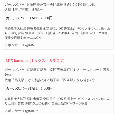
ガールズバー- 兵庫県神戸市中央区北長挟通1-5-9 KCBビルB1
各線【三ノ宮駅】徒歩3分
ガールズバーSTAFF
2,000円
未経験者大歓迎 経験者優遇 全額日払いOK 終電上がりOK ノルマなし 送りあ
り 土曜も営業 NEWオープン 3時間以上の勤務可 自由出勤OK Wワーク歓迎
面接交通費支給 デニムOK
スポンサー: LigthBaito
MIX karasuma(ミックス・カラスマ)
ガールズバー- 京都府京都市中京区西魚屋町604 ファーストコート四条
錦5F
阪急「烏丸駅」から徒歩2分／地下鉄「四条駅」から徒歩2分
ガールズバーSTAFF
1,500円
未経験者大歓迎 経験者優遇 全額日払いOK 終電上がりOK ノルマなし 送りあ
り 土曜も営業 3時間以上の勤務可 自由出勤OK Wワーク歓迎
スポンサー: LigthBaito