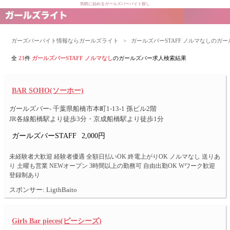
気軽に始めるガールズバーバイト探し
ガーズバーバイト情報ならガールズライト
>
ガールズバーSTAFF ノルマなしのガ
全
23
件
ガールズバーSTAFF ノルマなし
のガールズバー求人検索結果
BAR SOHO(ソーホー)
ガールズバー- 千葉県船橋市本町1-13-1 孫ビル2階
JR各線船橋駅より徒歩3分・京成船橋駅より徒歩1分
ガールズバーSTAFF
2,000円
未経験者大歓迎 経験者優遇 全額日払いOK 終電上がりOK ノルマなし 送りあ
り 土曜も営業 NEWオープン 3時間以上の勤務可 自由出勤OK Wワーク歓迎
登録制あり
スポンサー: LigthBaito
Girls Bar pieces(ピーシーズ)