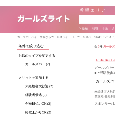
希望エリア
> 新宿、渋谷、千葉、
ガーズバーバイト情報ならガールズライト
>
ガールズバーSTAFF ヘア
条件で絞り込む
全
2
件
ガールズ
お店のタイプを変更する
Girls Bar 
ガールズバー (2)
ガールズバー-
■上野駅徒歩
メリットを追加する
ガールズバー
未経験者大歓迎 (2)
未経験者大歓迎
経験者優遇 (2)
費支給 登録制
全額日払いOK (2)
スポンサー: Lig
終電上がりOK (2)