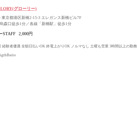
ar GLORY(グローリー)
 東京都港区新橋2-15-3 エレガンス新橋ビル7F
」烏森口徒歩1分／各線「新橋駅」徒歩1分
STAFF
2,000円
 経験者優遇 全額日払いOK 終電上がりOK ノルマなし 土曜も営業 3時間以上の勤務
thBaito