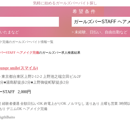
気軽に始めるガールズバーバイト探し
希望条件
さいたまなど
> 未経験、日払い、自由出勤など
メイク完備のガールズバーバイト情報一覧
バーSTAFF ヘアメイク完備
のガールズバー求人検索結果
Lounge smile(スマイル)
 東京都台東区上野2-12-2 上野池之端立田ビル2F
3分■湯島駅徒歩2分■上野御徒町駅徒歩2分
STAFF
2,000円
 経験者優遇 全額日払いOK 終電上がりOK ノルマなし 送りあり 土曜も営業 3時間
あり デニムOK ヘアメイク完備
thBaito