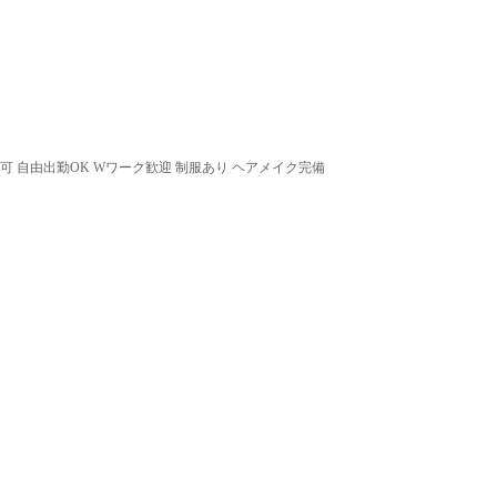
可 自由出勤OK Wワーク歓迎 制服あり ヘアメイク完備