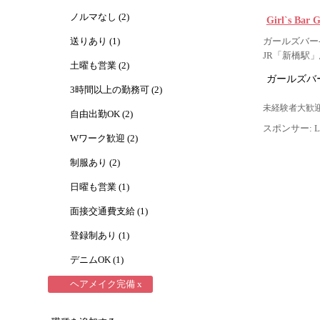
ノルマなし (2)
Girl`s B
送りあり (1)
ガールズバー-
JR「新橋駅
土曜も営業 (2)
ガールズバー
3時間以上の勤務可 (2)
未経験者大歓迎
自由出勤OK (2)
スポンサー: Lig
Wワーク歓迎 (2)
制服あり (2)
日曜も営業 (1)
面接交通費支給 (1)
登録制あり (1)
デニムOK (1)
ヘアメイク完備 x