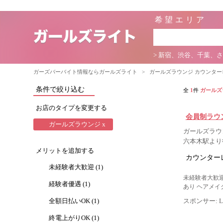
希望エリア
> 新宿、渋谷、千葉、
ガーズバーバイト情報ならガールズライト
>
ガールズラウンジ カウンタ
条件で絞り込む
全
1
件
ガールズ
お店のタイプを変更する
会員制ラウン
ガールズラウンジ x
ガールズラウン
六本木駅より
メリットを追加する
カウンター
未経験者大歓迎 (1)
未経験者大歓迎
経験者優遇 (1)
あり ヘアメイ
全額日払いOK (1)
スポンサー: Lig
終電上がりOK (1)