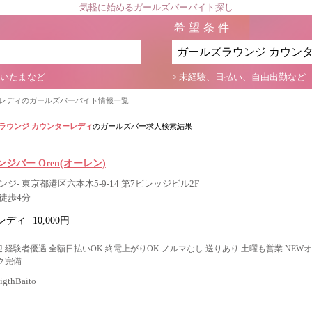
気軽に始めるガールズバーバイト探し
希望条件
さいたまなど
> 未経験、日払い、自由出勤など
ーレディのガールズバーバイト情報一覧
ラウンジ カウンターレディ
のガールズバー求人検索結果
ジバー Oren(オーレン)
ジ- 東京都港区六本木5-9-14 第7ビレッジビル2F
徒歩4分
レディ
10,000円
 経験者優遇 全額日払いOK 終電上がりOK ノルマなし 送りあり 土曜も営業 NEW
ク完備
thBaito