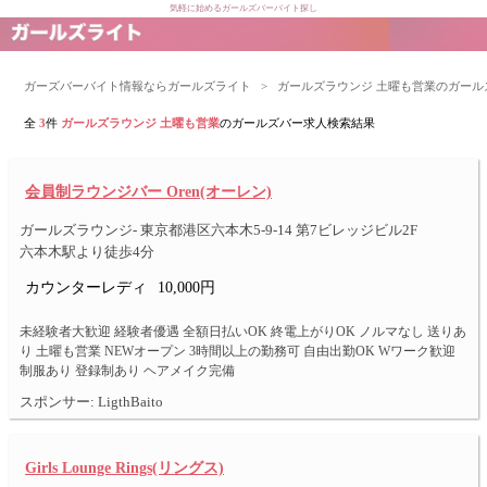
気軽に始めるガールズバーバイト探し
ガーズバーバイト情報ならガールズライト
>
ガールズラウンジ 土曜も営業のガー
全
3
件
ガールズラウンジ 土曜も営業
のガールズバー求人検索結果
会員制ラウンジバー Oren(オーレン)
ガールズラウンジ- 東京都港区六本木5-9-14 第7ビレッジビル2F
六本木駅より徒歩4分
カウンターレディ
10,000円
未経験者大歓迎 経験者優遇 全額日払いOK 終電上がりOK ノルマなし 送りあ
り 土曜も営業 NEWオープン 3時間以上の勤務可 自由出勤OK Wワーク歓迎
制服あり 登録制あり ヘアメイク完備
スポンサー: LigthBaito
Girls Lounge Rings(リングス)