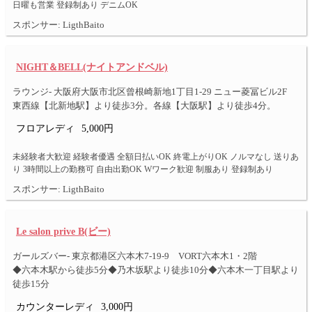
日曜も営業 登録制あり デニムOK
スポンサー: LigthBaito
NIGHT＆BELL(ナイトアンドベル)
ラウンジ- 大阪府大阪市北区曾根崎新地1丁目1-29 ニュー菱冨ビル2F
東西線【北新地駅】より徒歩3分。各線【大阪駅】より徒歩4分。
フロアレディ
5,000円
未経験者大歓迎 経験者優遇 全額日払いOK 終電上がりOK ノルマなし 送りあ
り 3時間以上の勤務可 自由出勤OK Wワーク歓迎 制服あり 登録制あり
スポンサー: LigthBaito
Le salon prive B(ビー)
ガールズバー- 東京都港区六本木7-19-9 VORT六本木1・2階
◆六本木駅から徒歩5分◆乃木坂駅より徒歩10分◆六本木一丁目駅より
徒歩15分
カウンターレディ
3,000円