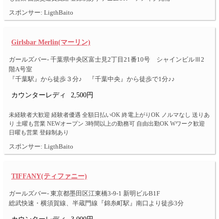
スポンサー: LigthBaito
Girlsbar Merlin(マーリン)
ガールズバー- 千葉県中央区富士見2丁目21番10号 シャインビルⅢ2
階A号室
『千葉駅』から徒歩３分♪ 『千葉中央』から徒歩で1分♪♪
カウンターレディ
2,500円
未経験者大歓迎 経験者優遇 全額日払いOK 終電上がりOK ノルマなし 送りあ
り 土曜も営業 NEWオープン 3時間以上の勤務可 自由出勤OK Wワーク歓迎
日曜も営業 登録制あり
スポンサー: LigthBaito
TIFFANY(ティファニー)
ガールズバー- 東京都墨田区江東橋3-9-1 新明ビルB1F
総武快速・横須賀線、半蔵門線『錦糸町駅』南口より徒歩3分