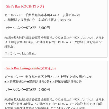
Girl’s Bar ROCK(ロック)
ガールズバー- 千葉県船橋市本町4-44-3 須藤ビル2階
JR船橋駅より徒歩3分 京成船橋駅より徒歩1分
ガールズバーSTAFF
3,000円
未経験者大歓迎 経験者優遇 全額日払いOK 終電上がりOK ノルマなし 送りあ
り 土曜も営業 3時間以上の勤務可 自由出勤OK Wワーク歓迎 日曜も営業 登
録制あり
スポンサー: LigthBaito
Girls Bar Lounge smile(スマイル)
ガールズバー- 東京都台東区上野2-12-2 上野池之端立田ビル2F
■上野駅徒歩3分■湯島駅徒歩2分■上野御徒町駅徒歩2分
ガールズバーSTAFF
2,000円
未経験者大歓迎 経験者優遇 全額日払いOK 終電上がりOK ノルマなし 送りあ
り 土曜も営業 3時間以上の勤務可 自由出勤OK Wワーク歓迎 制服あり 日曜
も営業 面接交通費支給 登録制あり デニムOK ヘアメイク完備