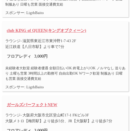
制服あり 日曜も営業 面接交通費支給
スポンサー: LigthBaito
club KING of QUEEN(キングオブクィーン)
ラウンジ- 滋賀県東近江市東沖野1-7-43 2F
近江鉄道【八日市駅】より車で7分
フロアレディ
3,000円
未経験者大歓迎 経験者優遇 全額日払いOK 終電上がりOK ノルマなし 送りあ
り 土曜も営業 3時間以上の勤務可 自由出勤OK Wワーク歓迎 制服あり 日曜
も営業 面接交通費支給
スポンサー: LigthBaito
ガールズパーフェクトNEW
ラウンジ- 大阪府大阪市北区堂山町17-1 FKビル3F
大阪メトロ【梅田駅】より徒歩5分、JR【大阪駅】より徒歩7分
フロアレディ
3,000円