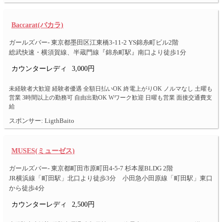
Baccarat(バカラ)
ガールズバー- 東京都墨田区江東橋3-11-2 YS錦糸町ビル2階
総武快速・横須賀線、半蔵門線『錦糸町駅』南口より徒歩1分
カウンターレディ
3,000円
未経験者大歓迎 経験者優遇 全額日払いOK 終電上がりOK ノルマなし 土曜も
営業 3時間以上の勤務可 自由出勤OK Wワーク歓迎 日曜も営業 面接交通費支
給
スポンサー: LigthBaito
MUSES(ミューゼス)
ガールズバー- 東京都町田市原町田4-5-7 杉本屋BLDG 2階
JR横浜線「町田駅」北口より徒歩3分 小田急小田原線「町田駅」東口
から徒歩4分
カウンターレディ
2,500円