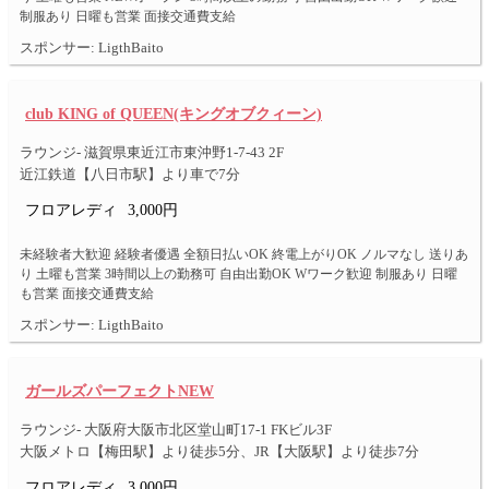
制服あり 日曜も営業 面接交通費支給
スポンサー: LigthBaito
club KING of QUEEN(キングオブクィーン)
ラウンジ- 滋賀県東近江市東沖野1-7-43 2F
近江鉄道【八日市駅】より車で7分
フロアレディ
3,000円
未経験者大歓迎 経験者優遇 全額日払いOK 終電上がりOK ノルマなし 送りあ
り 土曜も営業 3時間以上の勤務可 自由出勤OK Wワーク歓迎 制服あり 日曜
も営業 面接交通費支給
スポンサー: LigthBaito
ガールズパーフェクトNEW
ラウンジ- 大阪府大阪市北区堂山町17-1 FKビル3F
大阪メトロ【梅田駅】より徒歩5分、JR【大阪駅】より徒歩7分
フロアレディ
3,000円