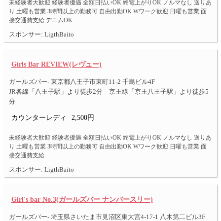
未経験者大歓迎 経験者優遇 全額日払いOK 終電上がりOK ノルマなし 送りあ
り 土曜も営業 3時間以上の勤務可 自由出勤OK Wワーク歓迎 日曜も営業 面
接交通費支給 デニムOK
スポンサー: LigthBaito
Girls Bar REVIEW(レヴュー)
ガールズバー- 東京都八王子市東町11-2 千島ビル4F
JR各線「八王子駅」より徒歩2分 京王線「京王八王子駅」より徒歩5
分
カウンターレディ
2,500円
未経験者大歓迎 経験者優遇 全額日払いOK 終電上がりOK ノルマなし 送りあ
り 土曜も営業 3時間以上の勤務可 自由出勤OK Wワーク歓迎 日曜も営業 面
接交通費支給
スポンサー: LigthBaito
Girl's bar No.3(ガールズバー ナンバースリー)
ガールズバー- 埼玉県さいたま市見沼区東大宮4-17-1 八木第二ビル3F