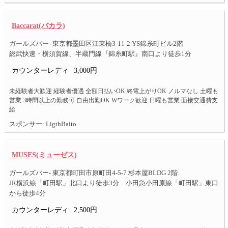
Baccarat(バカラ)
ガールズバー- 東京都墨田区江東橋3-11-2 YS錦糸町ビル2階
総武快速・横須賀線、半蔵門線『錦糸町駅』南口より徒歩1分
カウンターレディ
3,000円
未経験者大歓迎 経験者優遇 全額日払いOK 終電上がりOK ノルマなし 土曜も
営業 3時間以上の勤務可 自由出勤OK Wワーク歓迎 日曜も営業 面接交通費支
給
スポンサー: LigthBaito
MUSES(ミューゼス)
ガールズバー- 東京都町田市原町田4-5-7 杉本屋BLDG 2階
JR横浜線「町田駅」北口より徒歩3分 小田急小田原線「町田駅」東口
から徒歩4分
カウンターレディ
2,500円