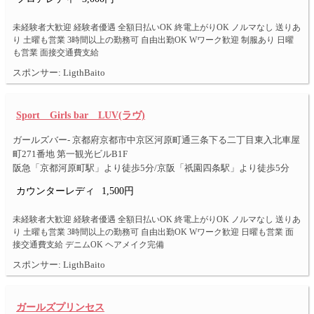
未経験者大歓迎 経験者優遇 全額日払いOK 終電上がりOK ノルマなし 送りあ
り 土曜も営業 3時間以上の勤務可 自由出勤OK Wワーク歓迎 制服あり 日曜
も営業 面接交通費支給
スポンサー: LigthBaito
Sport Girls bar LUV(ラヴ)
ガールズバー- 京都府京都市中京区河原町通三条下る二丁目東入北車屋
町271番地 第一観光ビルB1F
阪急「京都河原町駅」より徒歩5分/京阪「祇園四条駅」より徒歩5分
カウンターレディ
1,500円
未経験者大歓迎 経験者優遇 全額日払いOK 終電上がりOK ノルマなし 送りあ
り 土曜も営業 3時間以上の勤務可 自由出勤OK Wワーク歓迎 日曜も営業 面
接交通費支給 デニムOK ヘアメイク完備
スポンサー: LigthBaito
ガールズプリンセス