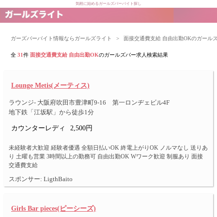
気軽に始めるガールズバーバイト探し
ガーズバーバイト情報ならガールズライト
>
面接交通費支給 自由出勤OKのガール
全
31
件
面接交通費支給 自由出勤OK
のガールズバー求人検索結果
Lounge Metis(メーティス)
ラウンジ- 大阪府吹田市豊津町9-16 第一ロンヂェビル4F
地下鉄「江坂駅」から徒歩1分
カウンターレディ
2,500円
未経験者大歓迎 経験者優遇 全額日払いOK 終電上がりOK ノルマなし 送りあ
り 土曜も営業 3時間以上の勤務可 自由出勤OK Wワーク歓迎 制服あり 面接
交通費支給
スポンサー: LigthBaito
Girls Bar pieces(ピーシーズ)