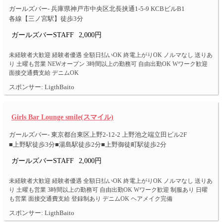
ガールズバー- 兵庫県神戸市中央区北長挟通1-5-9 KCBビルB1
各線【三ノ宮駅】徒歩3分
ガールズバーSTAFF
2,000円
未経験者大歓迎 経験者優遇 全額日払いOK 終電上がりOK ノルマなし 送りあ
り 土曜も営業 NEWオープン 3時間以上の勤務可 自由出勤OK Wワーク歓迎
面接交通費支給 デニムOK
スポンサー: LigthBaito
Girls Bar Lounge smile(スマイル)
ガールズバー- 東京都台東区上野2-12-2 上野池之端立田ビル2F
■上野駅徒歩3分■湯島駅徒歩2分■上野御徒町駅徒歩2分
ガールズバーSTAFF
2,000円
未経験者大歓迎 経験者優遇 全額日払いOK 終電上がりOK ノルマなし 送りあ
り 土曜も営業 3時間以上の勤務可 自由出勤OK Wワーク歓迎 制服あり 日曜
も営業 面接交通費支給 登録制あり デニムOK ヘアメイク完備
スポンサー: LigthBaito