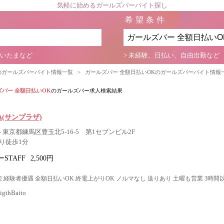
気軽に始めるガールズバーバイト探し
希望条件
さいたまなど
> 未経験、日払い、自由出勤など
のガールズバーバイト情報一覧
>
ガールズバー 全額日払いOKのガールズバーバイト情報
ズバー 全額日払いOK
のガールズバー求人検索結果
ZA(サンプラザ)
 東京都練馬区豊玉北5-16-5 第1セブンビル2F
り徒歩1分
STAFF
2,500円
 経験者優遇 全額日払いOK 終電上がりOK ノルマなし 送りあり 土曜も営業 3時間
thBaito