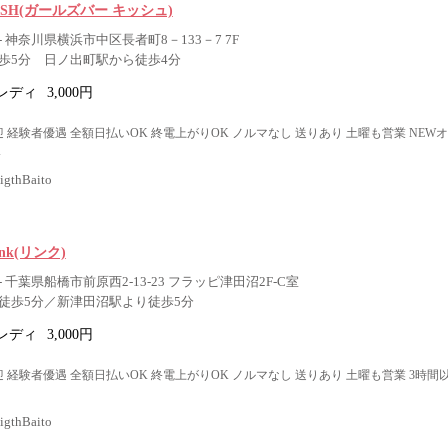
r KiSH(ガールズバー キッシュ)
 神奈川県横浜市中区長者町8－133－7 7F
歩5分 日ノ出町駅から徒歩4分
レディ
3,000円
 経験者優遇 全額日払いOK 終電上がりOK ノルマなし 送りあり 土曜も営業 NEW
K
thBaito
Link(リンク)
 千葉県船橋市前原西2-13-23 フラッピ津田沼2F-C室
徒歩5分／新津田沼駅より徒歩5分
レディ
3,000円
 経験者優遇 全額日払いOK 終電上がりOK ノルマなし 送りあり 土曜も営業 3時間
thBaito