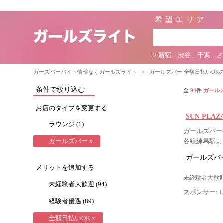
希望エリア
> 新宿、渋谷、千葉、
ガーズバーバイト情報ならガールズライト
>
ガールズバー 全額日払いOK
条件で絞り込む
全
94
件
ガール
お店のタイプを変更する
SUN PLA
ラウンジ (1)
ガールズバー-
ガールズバー x
各線練馬駅よ
ガールズバー
メリットを追加する
未経験者大歓迎
未経験者大歓迎 (94)
スポンサー: Lig
経験者優遇 (89)
全額日払いOK x