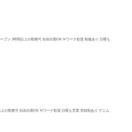
オープン 3時間以上の勤務可 自由出勤OK Wワーク歓迎 制服あり 日曜も
以上の勤務可 自由出勤OK Wワーク歓迎 日曜も営業 登録制あり デニム