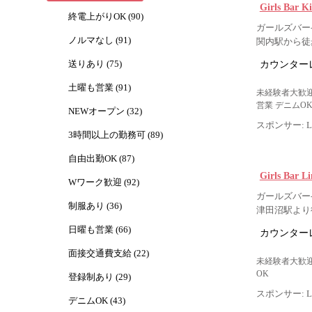
Girls Ba
終電上がりOK (90)
ガールズバー-
ノルマなし (91)
関内駅から徒
カウンター
送りあり (75)
土曜も営業 (91)
未経験者大歓迎
営業 デニムO
NEWオープン (32)
スポンサー: Lig
3時間以上の勤務可 (89)
自由出勤OK (87)
Girls Bar 
Wワーク歓迎 (92)
ガールズバー-
制服あり (36)
津田沼駅より
日曜も営業 (66)
カウンター
面接交通費支給 (22)
未経験者大歓迎
OK
登録制あり (29)
スポンサー: Lig
デニムOK (43)