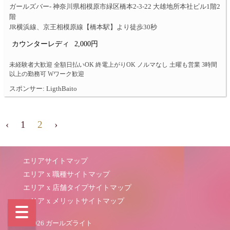
ガールズバー- 神奈川県相模原市緑区橋本2-3-22 大雄地所本社ビル1階2
階
JR横浜線、京王相模原線【橋本駅】より徒歩30秒
カウンターレディ
2,000円
未経験者大歓迎 全額日払いOK 終電上がりOK ノルマなし 土曜も営業 3時間
以上の勤務可 Wワーク歓迎
スポンサー: LigthBaito
‹
1
2
›
エリアサイトマップ
エリア x 職種サイトマップ
エリア x 店舗タイプサイトマップ
エリア x メリットサイトマップ
© 2026 ガールズライト