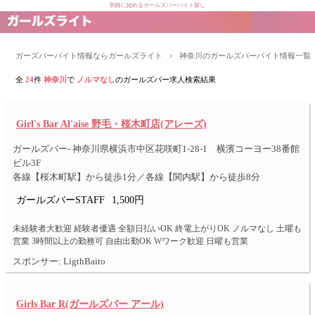
気軽に始めるガールズバーバイト探し
ガーズバーバイト情報ならガールズライト
>
神奈川のガールズバーバイト情報一覧
全
24
件
神奈川
で
ノルマなし
のガールズバー求人検索結果
Girl's Bar Al'aise 野毛・桜木町店(アレーズ)
ガールズバー- 神奈川県横浜市中区花咲町1-28-1 横濱コーヨー38番館
ビル3F
各線【桜木町駅】から徒歩1分／各線【関内駅】から徒歩8分
ガールズバーSTAFF
1,500円
未経験者大歓迎 経験者優遇 全額日払いOK 終電上がりOK ノルマなし 土曜も
営業 3時間以上の勤務可 自由出勤OK Wワーク歓迎 日曜も営業
スポンサー: LigthBaito
Girls Bar R(ガールズバー アール)