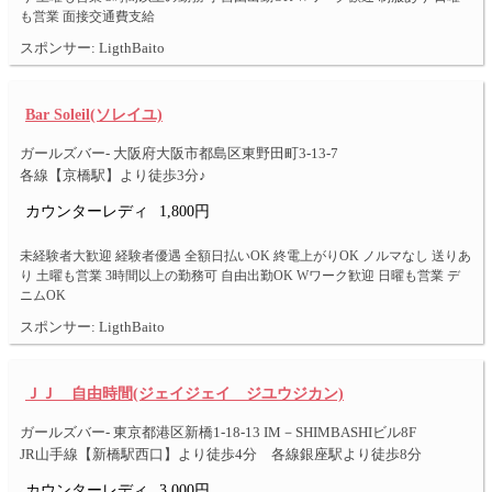
も営業 面接交通費支給
スポンサー: LigthBaito
Bar Soleil(ソレイユ)
ガールズバー- 大阪府大阪市都島区東野田町3-13-7
各線【京橋駅】より徒歩3分♪
カウンターレディ
1,800円
未経験者大歓迎 経験者優遇 全額日払いOK 終電上がりOK ノルマなし 送りあ
り 土曜も営業 3時間以上の勤務可 自由出勤OK Wワーク歓迎 日曜も営業 デ
ニムOK
スポンサー: LigthBaito
ＪＪ 自由時間(ジェイジェイ ジユウジカン)
ガールズバー- 東京都港区新橋1-18-13 IM－SHIMBASHIビル8F
JR山手線【新橋駅西口】より徒歩4分 各線銀座駅より徒歩8分
カウンターレディ
3,000円