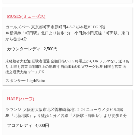
MUSES(ミューゼス)
ガールズバー- 東京都町田市原町田4-5-7 杉本屋BLDG 2階
JR横浜線「町田駅」北口より徒歩3分 小田急小田原線「町田駅」東口
から徒歩4分
カウンターレディ
2,500円
未経験者大歓迎 経験者優遇 全額日払いOK 終電上がりOK ノルマなし 送りあ
り 土曜も営業 3時間以上の勤務可 自由出勤OK Wワーク歓迎 日曜も営業 面
接交通費支給 デニムOK
スポンサー: LigthBaito
HALF(ハーフ)
ラウンジ- 大阪府大阪市北区曽根崎新地1-2-24 ニューウメダビル5階
JR『北新地駅』より徒歩１分／各線『大阪駅・梅田駅』より徒歩５分
フロアレディ
4,000円