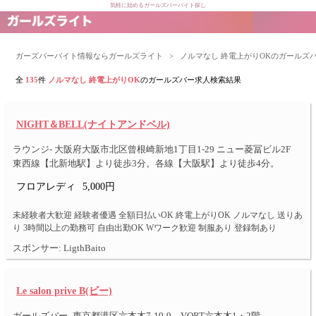
気軽に始めるガールズバーバイト探し
ガーズバーバイト情報ならガールズライト
>
ノルマなし 終電上がりOKのガールズ
全
135
件
ノルマなし 終電上がりOK
のガールズバー求人検索結果
NIGHT＆BELL(ナイトアンドベル)
ラウンジ- 大阪府大阪市北区曾根崎新地1丁目1-29 ニュー菱冨ビル2F
東西線【北新地駅】より徒歩3分。各線【大阪駅】より徒歩4分。
フロアレディ
5,000円
未経験者大歓迎 経験者優遇 全額日払いOK 終電上がりOK ノルマなし 送りあ
り 3時間以上の勤務可 自由出勤OK Wワーク歓迎 制服あり 登録制あり
スポンサー: LigthBaito
Le salon prive B(ビー)