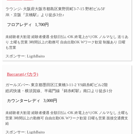
ラウンジ- 大阪府大阪市都島区東野田町3-7-15 野村ビル5F
JR・京阪『京橋駅』より徒歩3分♪
フロアレディ
1,700円
未経験者大歓迎 経験者優遇 全額日払いOK 終電上がりOK ノルマなし 送りあ
り 土曜も営業 3時間以上の勤務可 自由出勤OK Wワーク歓迎 制服あり 日曜
も営業
スポンサー: LigthBaito
Baccarat(バカラ)
ガールズバー- 東京都墨田区江東橋3-11-2 YS錦糸町ビル2階
総武快速・横須賀線、半蔵門線『錦糸町駅』南口より徒歩1分
カウンターレディ
3,000円
未経験者大歓迎 経験者優遇 全額日払いOK 終電上がりOK ノルマなし 土曜も
営業 3時間以上の勤務可 自由出勤OK Wワーク歓迎 日曜も営業 面接交通費支
給
スポンサー: LigthBaito