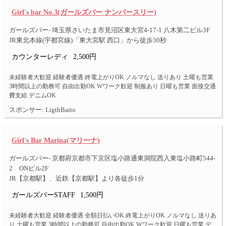
Girl's bar No.3(ガールズバー ナンバースリー)
ガールズバー- 埼玉県さいたま市見沼区東大宮4-17-1 八木第二ビル3F
JR東北本線(宇都宮線)「東大宮駅 西口」から徒歩30秒
カウンターレディ
2,500円
未経験者大歓迎 経験者優遇 終電上がりOK ノルマなし 送りあり 土曜も営業
3時間以上の勤務可 自由出勤OK Wワーク歓迎 制服あり 日曜も営業 面接交通
費支給 デニムOK
スポンサー: LigthBaito
Girl's Bar Marina(マリーナ)
ガールズバー- 京都府京都市下京区塩小路通東洞院西入東塩小路町544-
2 ONビル2F
JR【京都駅】、近鉄【京都駅】より各徒歩1分
ガールズバーSTAFF
1,500円
未経験者大歓迎 経験者優遇 全額日払いOK 終電上がりOK ノルマなし 送りあ
り 土曜も営業 3時間以上の勤務可 自由出勤OK Wワーク歓迎 日曜も営業 デ