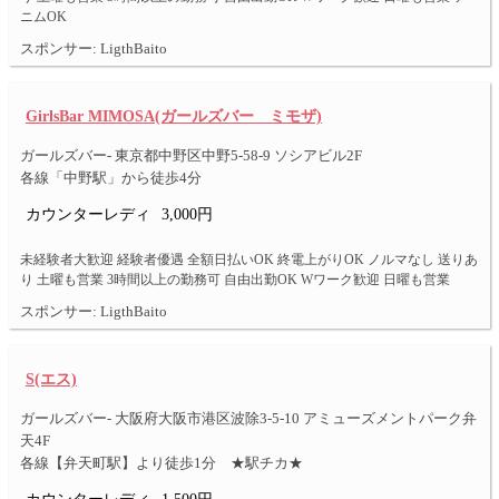
ニムOK
スポンサー: LigthBaito
GirlsBar MIMOSA(ガールズバー ミモザ)
ガールズバー- 東京都中野区中野5-58-9 ソシアビル2F
各線「中野駅」から徒歩4分
カウンターレディ
3,000円
未経験者大歓迎 経験者優遇 全額日払いOK 終電上がりOK ノルマなし 送りあ
り 土曜も営業 3時間以上の勤務可 自由出勤OK Wワーク歓迎 日曜も営業
スポンサー: LigthBaito
S(エス)
ガールズバー- 大阪府大阪市港区波除3-5-10 アミューズメントパーク弁
天4F
各線【弁天町駅】より徒歩1分 ★駅チカ★