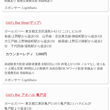
制服あり 面接交通費支給 登録制あり
スポンサー: LigthBaito
Girl's Bar Dear(ディア)
ガールズバー- 東京都文京区湯島3-42-12 こけしビル3F
各線/上野駅から徒歩5分 山手線・京浜東北線/御徒町駅から徒歩3分
大江戸線/上野御徒町駅から徒歩2分 銀座線/上野広小路駅から徒歩2
分 千代田線/湯島駅から徒歩2分
カウンターレディ
3,000円
未経験者大歓迎 経験者優遇 全額日払いOK 終電上がりOK ノルマなし 送りあ
り 土曜も営業 3時間以上の勤務可 自由出勤OK Wワーク歓迎 制服あり 面接
交通費支給 登録制あり
スポンサー: LigthBaito
Girl's Bar アオハル 亀戸店
ガールズバー- 東京都江東区亀戸2-26-5 亀戸第2ミハマビル2F
亀戸駅より徒歩2分