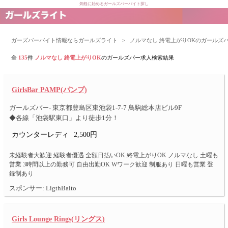
気軽に始めるガールズバーバイト探し
ガーズバーバイト情報ならガールズライト
>
ノルマなし 終電上がりOKのガールズ
全
135
件
ノルマなし 終電上がりOK
のガールズバー求人検索結果
GirlsBar PAMP(パンプ)
ガールズバー- 東京都豊島区東池袋1-7-7 鳥駒総本店ビル9F
◆各線「池袋駅東口」より徒歩1分！
カウンターレディ
2,500円
未経験者大歓迎 経験者優遇 全額日払いOK 終電上がりOK ノルマなし 土曜も
営業 3時間以上の勤務可 自由出勤OK Wワーク歓迎 制服あり 日曜も営業 登
録制あり
スポンサー: LigthBaito
Girls Lounge Rings(リングス)