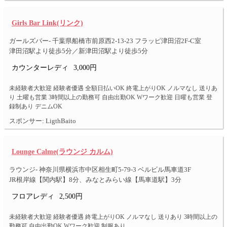
Girls Bar Link(リンク)
ガールズバー- 千葉県船橋市前原西2-13-23 フラッピ津田沼2F-C室
津田沼駅より徒歩5分／新津田沼駅より徒歩5分
カウンターレディ
3,000円
未経験者大歓迎 経験者優遇 全額日払いOK 終電上がりOK ノルマなし 送りあ
り 土曜も営業 3時間以上の勤務可 自由出勤OK Wワーク歓迎 日曜も営業 登
録制あり デニムOK
スポンサー: LigthBaito
Lounge Calme(ラウンジ カルム)
ラウンジ- 神奈川県横浜市中区相生町5-79-3 ベルビル馬車道3F
JR根岸線【関内駅】8分、みなとみらい線【馬車道駅】3分
フロアレディ
2,500円
未経験者大歓迎 経験者優遇 終電上がりOK ノルマなし 送りあり 3時間以上の
勤務可 自由出勤OK Wワーク歓迎 制服あり