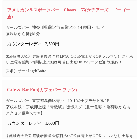
アメリカン＆スポーツバー Cheers 55(☆チアーズ ゴーゴー
★)
ガールズバー- 神奈川県藤沢市南藤沢22-14 熱田ビル5F
藤沢駅から徒歩1分
カウンターレディ
2,500円
未経験者大歓迎 経験者優遇 全額日払いOK 終電上がりOK ノルマなし 送りあ
り 土曜も営業 3時間以上の勤務可 自由出勤OK Wワーク歓迎 制服あり
スポンサー: LigthBaito
Cafe & Bar Fun(カフェバー ファン)
ガールズバー- 東京都葛飾区青戸1-10-4 富士プラザビル2F
京成本線・京成押上線「青砥駅」徒歩スグ【北千住駅・亀有駅からも
アクセス便利です!!】
カウンターレディ
1,600円
未経験者大歓迎 経験者優遇 全額日払いOK 終電上がりOK ノルマなし 土曜も