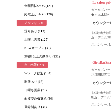
Le salon pr
全額日払いOK (121)
ガールズバー-
終電上がりOK (129)
◆六本木駅か
カウンター
ノルマなし x
送りあり (113)
未経験者大歓迎
あり デニムO
土曜も営業 (125)
スポンサー: Lig
NEWオープン (39)
3時間以上の勤務可 (131)
GirlsBarS
自由出勤OK x
ガールズバー-
Wワーク歓迎 (134)
JR蒲田駅西
制服あり (67)
カウンター
日曜も営業 (78)
未経験者大歓迎
制あり デニム
面接交通費支給 (30)
スポンサー: Lig
登録制あり (36)