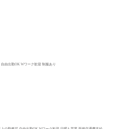
 自由出勤OK Wワーク歓迎 制服あり
以上の勤務可 自由出勤OK Wワーク歓迎 日曜も営業 面接交通費支給