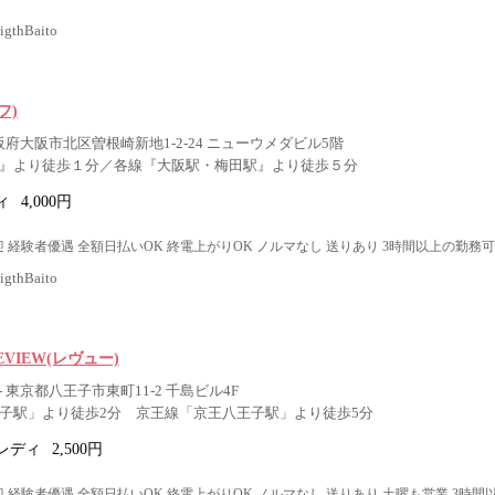
thBaito
フ)
阪府大阪市北区曽根崎新地1-2-24 ニューウメダビル5階
駅』より徒歩１分／各線『大阪駅・梅田駅』より徒歩５分
ィ
4,000円
 経験者優遇 全額日払いOK 終電上がりOK ノルマなし 送りあり 3時間以上の勤務可
thBaito
 REVIEW(レヴュー)
 東京都八王子市東町11-2 千島ビル4F
王子駅」より徒歩2分 京王線「京王八王子駅」より徒歩5分
レディ
2,500円
 経験者優遇 全額日払いOK 終電上がりOK ノルマなし 送りあり 土曜も営業 3時間