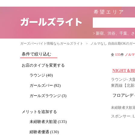
希望エリア
> 新宿、渋谷、千葉、
ガーズバーバイト情報ならガールズライト
>
ノルマなし 自由出勤OKのガ
条件で絞り込む
全
135
件
ノルマ
お店のタイプを変更する
NIGHT＆
ラウンジ (40)
ラウンジ- 大
ガールズバー (92)
東西線【北新
フロアレデ
ガールズラウンジ (3)
未経験者大歓迎
メリットを追加する
スポンサー: Lig
未経験者大歓迎 (135)
経験者優遇 (130)