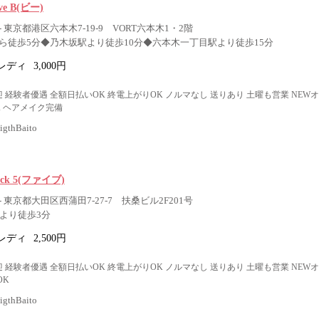
ive B(ビー)
 東京都港区六本木7-19-9 VORT六本木1・2階
ら徒歩5分◆乃木坂駅より徒歩10分◆六本木一丁目駅より徒歩15分
レディ
3,000円
 経験者優遇 全額日払いOK 終電上がりOK ノルマなし 送りあり 土曜も営業 NEW
K ヘアメイク完備
thBaito
nack 5(ファイブ)
 東京都大田区西蒲田7-27-7 扶桑ビル2F201号
口より徒歩3分
レディ
2,500円
 経験者優遇 全額日払いOK 終電上がりOK ノルマなし 送りあり 土曜も営業 NEW
OK
thBaito