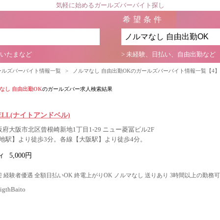
気軽に始めるガールズバーバイト探し
希望条件
さいたまなど
> 未経験、日払い、自由出勤など
ールズバーバイト情報一覧
>
ノルマなし 自由出勤OKのガールズバーバイト情報一覧【4
なし 自由出勤OK
のガールズバー求人検索結果
BELL(ナイトアンドベル)
阪府大阪市北区曾根崎新地1丁目1-29 ニュー菱冨ビル2F
地駅】より徒歩3分。各線【大阪駅】より徒歩4分。
ィ
5,000円
 経験者優遇 全額日払いOK 終電上がりOK ノルマなし 送りあり 3時間以上の勤務可
thBaito