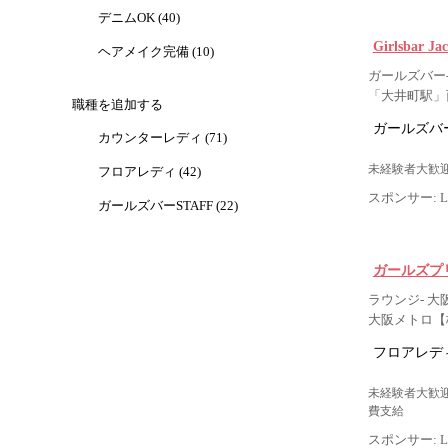
デニムOK (40)
Girlsbar
ヘアメイク完備 (10)
ガールズバー-
「大井町駅」
職種を追加する
ガールズバー
カウンターレディ (71)
未経験者大歓迎
フロアレディ (42)
スポンサー: Lig
ガールズバーSTAFF (22)
ガールズプ
ラウンジ- 大
大阪メトロ【
フロアレデ
未経験者大歓迎
費支給
スポンサー: Lig