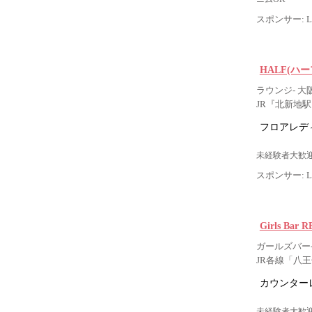
スポンサー: Lig
HALF(ハー
ラウンジ- 大
JR『北新地
フロアレデ
未経験者大歓迎
スポンサー: Lig
Girls Bar
ガールズバー-
JR各線「八
カウンター
未経験者大歓迎