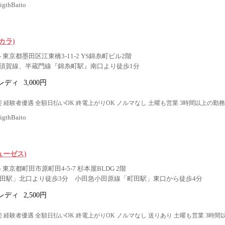
thBaito
バカラ)
 東京都墨田区江東橋3-11-2 YS錦糸町ビル2階
須賀線、半蔵門線『錦糸町駅』南口より徒歩1分
レディ
3,000円
 経験者優遇 全額日払いOK 終電上がりOK ノルマなし 土曜も営業 3時間以上の勤務
thBaito
ューゼス)
 東京都町田市原町田4-5-7 杉本屋BLDG 2階
町田駅」北口より徒歩3分 小田急小田原線「町田駅」東口から徒歩4分
レディ
2,500円
 経験者優遇 全額日払いOK 終電上がりOK ノルマなし 送りあり 土曜も営業 3時間