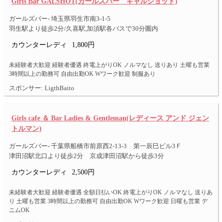
Girls Bar GALSHOT(ガールズバー ギャルショット)
ガールズバー- 埼玉県羽生市南3-1-5
羽生駅より徒歩2分/久喜駅,加須駅各バスで30分圏内
カウンターレディ
1,800円
未経験者大歓迎 経験者優遇 終電上がりOK ノルマなし 送りあり 土曜も営業
3時間以上の勤務可 自由出勤OK Wワーク歓迎 制服あり
スポンサー: LigthBaito
Girls cafe ＆ Bar Ladies & Gentleman(レディース アンド ジェン
トルマン)
ガールズバー- 千葉県船橋市前原西2-13-3 第一辰巳ビル3Ｆ
津田沼駅北口より徒歩2分 京成津田沼駅から徒歩3分
カウンターレディ
2,500円
未経験者大歓迎 経験者優遇 全額日払いOK 終電上がりOK ノルマなし 送りあ
り 土曜も営業 3時間以上の勤務可 自由出勤OK Wワーク歓迎 日曜も営業 デ
ニムOK