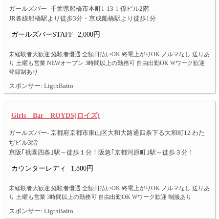
ガールズバー- 千葉県船橋市本町1-13-1 孫ビル2階
JR各線船橋駅より徒歩3分・京成船橋駅より徒歩1分
ガールズバーSTAFF
2,000円
未経験者大歓迎 経験者優遇 全額日払いOK 終電上がりOK ノルマなし 送りあ
り 土曜も営業 NEWオープン 3時間以上の勤務可 自由出勤OK Wワーク歓迎
登録制あり
スポンサー: LigthBaito
Girls Bar ROYDS(ロイズ)
ガールズバー- 京都府京都市東山区大和大路通四条下る大和町12 わた
ぢビル3階
京阪｢祇園四条｣駅～徒歩１分！阪急｢京都河原町｣駅～徒歩３分！
カウンターレディ
1,800円
未経験者大歓迎 経験者優遇 全額日払いOK 終電上がりOK ノルマなし 送りあ
り 土曜も営業 3時間以上の勤務可 自由出勤OK Wワーク歓迎 制服あり
スポンサー: LigthBaito