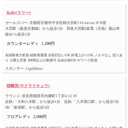
Rally(ラリー)
ガールズバー- 京都府京都市中京区錦大宮町116 mivna 3F B室
大宮駅（阪急京都線）から徒歩1分 四条大宮駅(嵐電（京福）嵐山本
線)から徒歩1分
カウンターレディ
1,200円
未経験者大歓迎 経験者優遇 全額日払いOK 終電上がりOK ノルマなし 送りあ
り 土曜も営業 3時間以上の勤務可 自由出勤OK Wワーク歓迎
スポンサー: LigthBaito
桜離宮(サクラリキュウ)
ラウンジ- 奈良県橿原市内膳町1丁目4-12 3F
近鉄/「大和八木駅」から徒歩1分 近鉄/「八木西口駅」から徒歩3分
JR/「畝傍駅」から徒歩5分
フロアレディ
2,000円