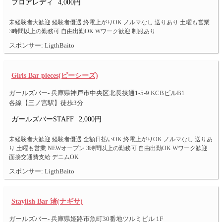
フロアレディ
4,000円
未経験者大歓迎 経験者優遇 終電上がりOK ノルマなし 送りあり 土曜も営業
3時間以上の勤務可 自由出勤OK Wワーク歓迎 制服あり
スポンサー: LigthBaito
Girls Bar pieces(ピーシーズ)
ガールズバー- 兵庫県神戸市中央区北長挟通1-5-9 KCBビルB1
各線【三ノ宮駅】徒歩3分
ガールズバーSTAFF
2,000円
未経験者大歓迎 経験者優遇 全額日払いOK 終電上がりOK ノルマなし 送りあ
り 土曜も営業 NEWオープン 3時間以上の勤務可 自由出勤OK Wワーク歓迎
面接交通費支給 デニムOK
スポンサー: LigthBaito
Staylish Bar 渚(ナギサ)
ガールズバー- 兵庫県姫路市魚町30番地ツルミビル 1F