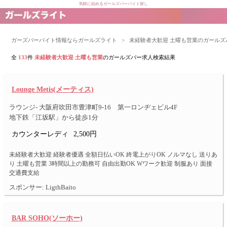
気軽に始めるガールズバーバイト探し
ガーズバーバイト情報ならガールズライト
>
未経験者大歓迎 土曜も営業のガール
全
133
件
未経験者大歓迎 土曜も営業
のガールズバー求人検索結果
Lounge Metis(メーティス)
ラウンジ- 大阪府吹田市豊津町9-16 第一ロンヂェビル4F
地下鉄「江坂駅」から徒歩1分
カウンターレディ
2,500円
未経験者大歓迎 経験者優遇 全額日払いOK 終電上がりOK ノルマなし 送りあ
り 土曜も営業 3時間以上の勤務可 自由出勤OK Wワーク歓迎 制服あり 面接
交通費支給
スポンサー: LigthBaito
BAR SOHO(ソーホー)