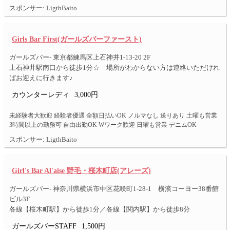
スポンサー: LigthBaito
Girls Bar First(ガールズバーファースト)
ガールズバー- 東京都練馬区上石神井1-13-20 2F
上石神井駅南口から徒歩1分☆ 場所がわからない方は連絡いただけれ
ばお迎えに行きます♪
カウンターレディ
3,000円
未経験者大歓迎 経験者優遇 全額日払いOK ノルマなし 送りあり 土曜も営業
3時間以上の勤務可 自由出勤OK Wワーク歓迎 日曜も営業 デニムOK
スポンサー: LigthBaito
Girl's Bar Al'aise 野毛・桜木町店(アレーズ)
ガールズバー- 神奈川県横浜市中区花咲町1-28-1 横濱コーヨー38番館
ビル3F
各線【桜木町駅】から徒歩1分／各線【関内駅】から徒歩8分
ガールズバーSTAFF
1,500円