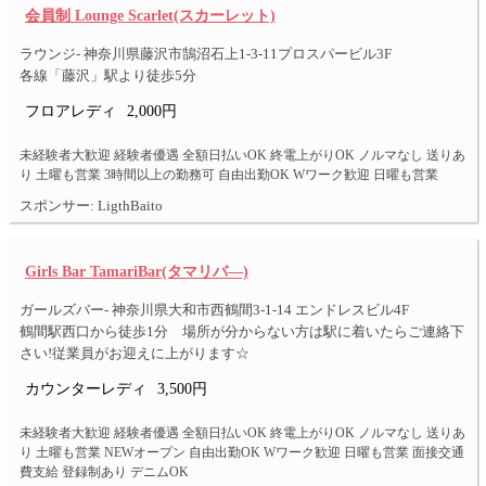
会員制 Lounge Scarlet(スカーレット)
ラウンジ- 神奈川県藤沢市鵠沼石上1-3-11プロスパービル3F
各線「藤沢」駅より徒歩5分
フロアレディ
2,000円
未経験者大歓迎 経験者優遇 全額日払いOK 終電上がりOK ノルマなし 送りあ
り 土曜も営業 3時間以上の勤務可 自由出勤OK Wワーク歓迎 日曜も営業
スポンサー: LigthBaito
Girls Bar TamariBar(タマリバ―)
ガールズバー- 神奈川県大和市西鶴間3-1-14 エンドレスビル4F
鶴間駅西口から徒歩1分 場所が分からない方は駅に着いたらご連絡下
さい!従業員がお迎えに上がります☆
カウンターレディ
3,500円
未経験者大歓迎 経験者優遇 全額日払いOK 終電上がりOK ノルマなし 送りあ
り 土曜も営業 NEWオープン 自由出勤OK Wワーク歓迎 日曜も営業 面接交通
費支給 登録制あり デニムOK