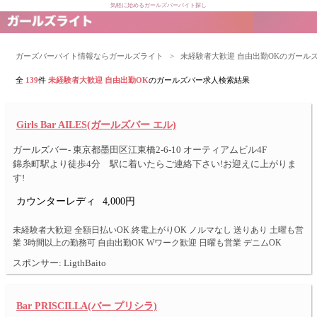
気軽に始めるガールズバーバイト探し
ガーズバーバイト情報ならガールズライト
>
未経験者大歓迎 自由出勤OKのガール
全
139
件
未経験者大歓迎 自由出勤OK
のガールズバー求人検索結果
Girls Bar AILES(ガールズバー エル)
ガールズバー- 東京都墨田区江東橋2-6-10 オーティアムビル4F
錦糸町駅より徒歩4分 駅に着いたらご連絡下さい!お迎えに上がりま
す!
カウンターレディ
4,000円
未経験者大歓迎 全額日払いOK 終電上がりOK ノルマなし 送りあり 土曜も営
業 3時間以上の勤務可 自由出勤OK Wワーク歓迎 日曜も営業 デニムOK
スポンサー: LigthBaito
Bar PRISCILLA(バー プリシラ)