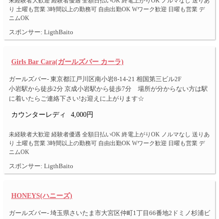
未経験者大歓迎 経験者優遇 全額日払いOK 終電上がりOK ノルマなし 送りあ
り 土曜も営業 3時間以上の勤務可 自由出勤OK Wワーク歓迎 日曜も営業 デ
ニムOK
スポンサー: LigthBaito
Girls Bar Cara(ガールズバー カーラ)
ガールズバー- 東京都江戸川区南小岩8-14-21 相国第三ビル2F
小岩駅から徒歩2分 京成小岩駅から徒歩7分 場所が分からない方は駅
に着いたらご連絡下さい!お迎えに上がります☆
カウンターレディ
4,000円
未経験者大歓迎 経験者優遇 全額日払いOK 終電上がりOK ノルマなし 送りあ
り 土曜も営業 3時間以上の勤務可 自由出勤OK Wワーク歓迎 日曜も営業 デ
ニムOK
スポンサー: LigthBaito
HONEYS(ハニーズ)
ガールズバー- 埼玉県さいたま市大宮区仲町1丁目66番地2ドミノ杉浦ビ