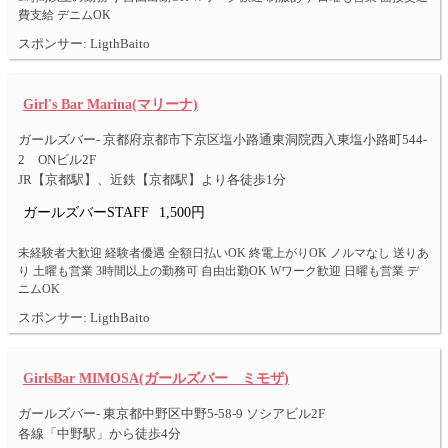
費支給 デニムOK
スポンサー: LigthBaito
Girl's Bar Marina(マリーナ)
ガールズバー- 京都府京都市下京区塩小路通東洞院西入東塩小路町544-
2 ONビル2F
JR【京都駅】、近鉄【京都駅】より各徒歩1分
ガールズバーSTAFF
1,500円
未経験者大歓迎 経験者優遇 全額日払いOK 終電上がりOK ノルマなし 送りあ
り 土曜も営業 3時間以上の勤務可 自由出勤OK Wワーク歓迎 日曜も営業 デ
ニムOK
スポンサー: LigthBaito
GirlsBar MIMOSA(ガールズバー ミモザ)
ガールズバー- 東京都中野区中野5-58-9 ソシアビル2F
各線「中野駅」から徒歩4分