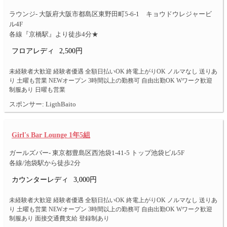
ラウンジ- 大阪府大阪市都島区東野田町5-6-1 キョウドウレジャービ
ル4F
各線『京橋駅』より徒歩4分★
フロアレディ
2,500円
未経験者大歓迎 経験者優遇 全額日払いOK 終電上がりOK ノルマなし 送りあ
り 土曜も営業 NEWオープン 3時間以上の勤務可 自由出勤OK Wワーク歓迎
制服あり 日曜も営業
スポンサー: LigthBaito
Girl's Bar Lounge 1年5組
ガールズバー- 東京都豊島区西池袋1-41-5 トップ池袋ビル5F
各線/池袋駅から徒歩2分
カウンターレディ
3,000円
未経験者大歓迎 経験者優遇 全額日払いOK 終電上がりOK ノルマなし 送りあ
り 土曜も営業 NEWオープン 3時間以上の勤務可 自由出勤OK Wワーク歓迎
制服あり 面接交通費支給 登録制あり