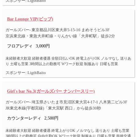
スポンサー: LigthBaito
Bar Lounge VIP(ビップ)
ガールズバー- 東京都品川区東大井5-15-16 まめそうビル3F
京浜東北線・東急大井町線・りんかい線「大井町駅」徒歩2分
フロアレディ
3,000円
未経験者大歓迎 経験者優遇 全額日払いOK 終電上がりOK ノルマなし 送りあ
り 土曜も営業 3時間以上の勤務可 Wワーク歓迎 制服あり 日曜も営業
スポンサー: LigthBaito
Girl's bar No.3(ガールズバー ナンバースリー)
ガールズバー- 埼玉県さいたま市見沼区東大宮4-17-1 八木第二ビル3F
JR東北本線(宇都宮線)「東大宮駅 西口」から徒歩30秒
カウンターレディ
2,500円
未経験者大歓迎 経験者優遇 終電上がりOK ノルマなし 送りあり 土曜も営業
3時間以上の勤務可 自由出勤OK Wワーク歓迎 制服あり 日曜も営業 面接交通