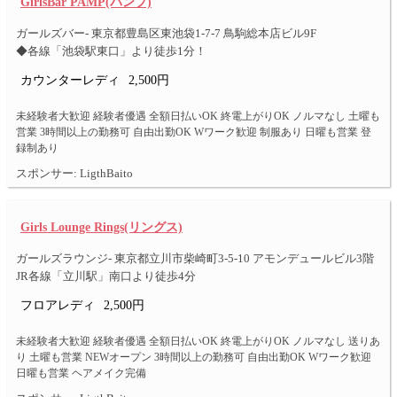
GirlsBar PAMP(パンプ)
ガールズバー- 東京都豊島区東池袋1-7-7 鳥駒総本店ビル9F
◆各線「池袋駅東口」より徒歩1分！
カウンターレディ
2,500円
未経験者大歓迎 経験者優遇 全額日払いOK 終電上がりOK ノルマなし 土曜も
営業 3時間以上の勤務可 自由出勤OK Wワーク歓迎 制服あり 日曜も営業 登
録制あり
スポンサー: LigthBaito
Girls Lounge Rings(リングス)
ガールズラウンジ- 東京都立川市柴崎町3-5-10 アモンデュールビル3階
JR各線「立川駅」南口より徒歩4分
フロアレディ
2,500円
未経験者大歓迎 経験者優遇 全額日払いOK 終電上がりOK ノルマなし 送りあ
り 土曜も営業 NEWオープン 3時間以上の勤務可 自由出勤OK Wワーク歓迎
日曜も営業 ヘアメイク完備