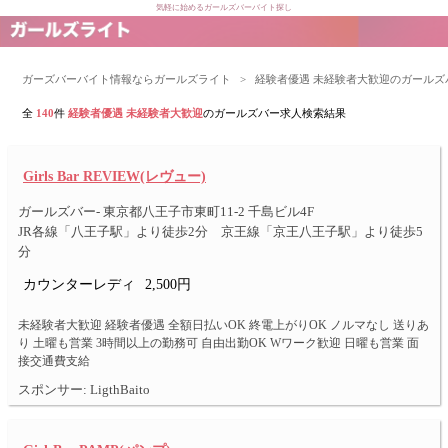
気軽に始めるガールズバーバイト探し
ガーズバーバイト情報ならガールズライト
>
経験者優遇 未経験者大歓迎のガール
全
140
件
経験者優遇 未経験者大歓迎
のガールズバー求人検索結果
Girls Bar REVIEW(レヴュー)
ガールズバー- 東京都八王子市東町11-2 千島ビル4F
JR各線「八王子駅」より徒歩2分 京王線「京王八王子駅」より徒歩5
分
カウンターレディ
2,500円
未経験者大歓迎 経験者優遇 全額日払いOK 終電上がりOK ノルマなし 送りあ
り 土曜も営業 3時間以上の勤務可 自由出勤OK Wワーク歓迎 日曜も営業 面
接交通費支給
スポンサー: LigthBaito