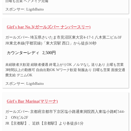
日曜も営業 ヘアメイク完備
スポンサー: LigthBaito
Girl's bar No.3(ガールズバー ナンバースリー)
ガールズバー- 埼玉県さいたま市見沼区東大宮4-17-1 八木第二ビル3F
JR東北本線(宇都宮線)「東大宮駅 西口」から徒歩30秒
カウンターレディ
2,500円
未経験者大歓迎 経験者優遇 終電上がりOK ノルマなし 送りあり 土曜も営業
3時間以上の勤務可 自由出勤OK Wワーク歓迎 制服あり 日曜も営業 面接交通
費支給 デニムOK
スポンサー: LigthBaito
Girl's Bar Marina(マリーナ)
ガールズバー- 京都府京都市下京区塩小路通東洞院西入東塩小路町544-
2 ONビル2F
JR【京都駅】、近鉄【京都駅】より各徒歩1分