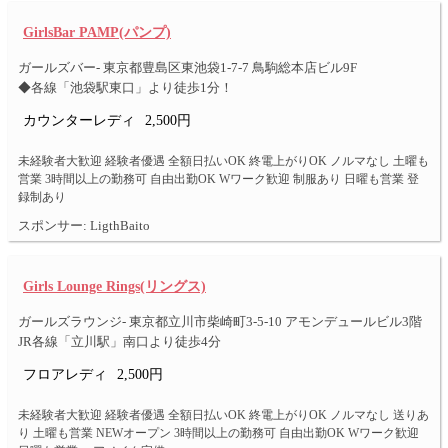
GirlsBar PAMP(パンプ)
ガールズバー- 東京都豊島区東池袋1-7-7 鳥駒総本店ビル9F
◆各線「池袋駅東口」より徒歩1分！
カウンターレディ
2,500円
未経験者大歓迎 経験者優遇 全額日払いOK 終電上がりOK ノルマなし 土曜も
営業 3時間以上の勤務可 自由出勤OK Wワーク歓迎 制服あり 日曜も営業 登
録制あり
スポンサー: LigthBaito
Girls Lounge Rings(リングス)
ガールズラウンジ- 東京都立川市柴崎町3-5-10 アモンデュールビル3階
JR各線「立川駅」南口より徒歩4分
フロアレディ
2,500円
未経験者大歓迎 経験者優遇 全額日払いOK 終電上がりOK ノルマなし 送りあ
り 土曜も営業 NEWオープン 3時間以上の勤務可 自由出勤OK Wワーク歓迎