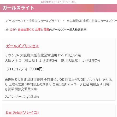
気軽に始めるガールズバーバイト探し
ガーズバーバイト情報ならガールズライト
>
自由出勤OK 土曜も営業のガールズバ
全
128
件
自由出勤OK 土曜も営業
のガールズバー求人検索結果
ガールズプリンセス
ラウンジ- 大阪府大阪市北区堂山町17-1 FKビル4階
大阪メトロ【梅田駅】より徒歩5分、JR【大阪駅】より徒歩7分
フロアレディ
3,000円
未経験者大歓迎 経験者優遇 全額日払いOK 終電上がりOK ノルマなし 送りあ
り 土曜も営業 3時間以上の勤務可 自由出勤OK Wワーク歓迎 制服あり 日曜
も営業 面接交通費支給
スポンサー: LigthBaito
Bar Soleil(ソレイユ)