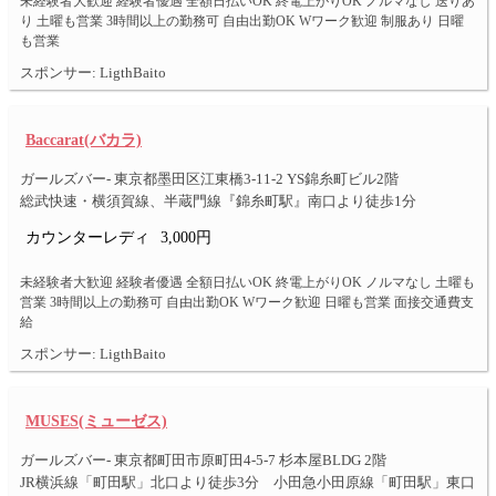
未経験者大歓迎 経験者優遇 全額日払いOK 終電上がりOK ノルマなし 送りあ
り 土曜も営業 3時間以上の勤務可 自由出勤OK Wワーク歓迎 制服あり 日曜
も営業
スポンサー: LigthBaito
Baccarat(バカラ)
ガールズバー- 東京都墨田区江東橋3-11-2 YS錦糸町ビル2階
総武快速・横須賀線、半蔵門線『錦糸町駅』南口より徒歩1分
カウンターレディ
3,000円
未経験者大歓迎 経験者優遇 全額日払いOK 終電上がりOK ノルマなし 土曜も
営業 3時間以上の勤務可 自由出勤OK Wワーク歓迎 日曜も営業 面接交通費支
給
スポンサー: LigthBaito
MUSES(ミューゼス)
ガールズバー- 東京都町田市原町田4-5-7 杉本屋BLDG 2階
JR横浜線「町田駅」北口より徒歩3分 小田急小田原線「町田駅」東口