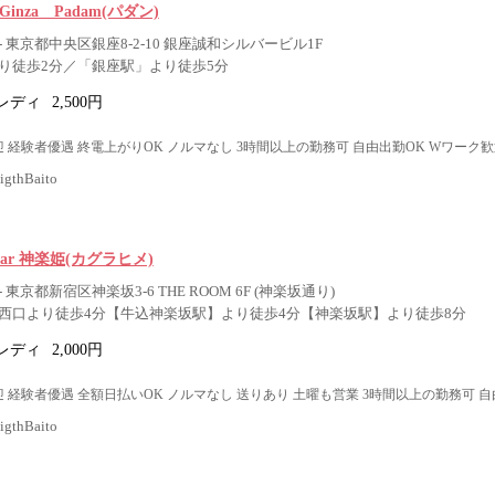
inza Padam(パダン)
 東京都中央区銀座8-2-10 銀座誠和シルバービル1F
り徒歩2分／「銀座駅」より徒歩5分
レディ
2,500円
 経験者優遇 終電上がりOK ノルマなし 3時間以上の勤務可 自由出勤OK Wワーク歓
thBaito
sBar 神楽姫(カグラヒメ)
東京都新宿区神楽坂3-6 THE ROOM 6F (神楽坂通り)
西口より徒歩4分【牛込神楽坂駅】より徒歩4分【神楽坂駅】より徒歩8分
レディ
2,000円
 経験者優遇 全額日払いOK ノルマなし 送りあり 土曜も営業 3時間以上の勤務可 自
thBaito