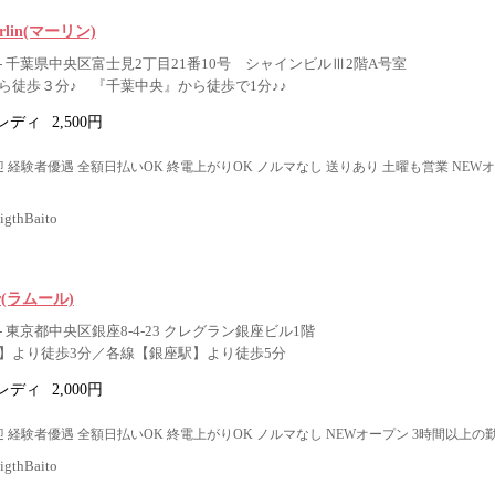
Merlin(マーリン)
- 千葉県中央区富士見2丁目21番10号 シャインビルⅢ2階A号室
ら徒歩３分♪ 『千葉中央』から徒歩で1分♪♪
レディ
2,500円
 経験者優遇 全額日払いOK 終電上がりOK ノルマなし 送りあり 土曜も営業 NEW
thBaito
ur(ラムール)
 東京都中央区銀座8-4-23 クレグラン銀座ビル1階
】より徒歩3分／各線【銀座駅】より徒歩5分
レディ
2,000円
 経験者優遇 全額日払いOK 終電上がりOK ノルマなし NEWオープン 3時間以上の
thBaito