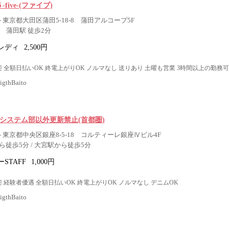
５-five-(ファイブ)
 東京都大田区蒲田5-18-8 蒲田アルコープ5F
 蒲田駅 徒歩2分
レディ
2,500円
 全額日払いOK 終電上がりOK ノルマなし 送りあり 土曜も営業 3時間以上の勤務可
thBaito
 システム部以外更新禁止(首都圏)
 東京都中央区銀座8-5-18 コルティーレ銀座Ⅳビル4F
徒歩5分 / 大宮駅から徒歩5分
STAFF
1,000円
 経験者優遇 全額日払いOK 終電上がりOK ノルマなし デニムOK
thBaito