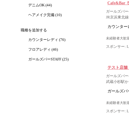
Cafe&Bar 
デニムOK (44)
ガールズバー-
ヘアメイク完備 (10)
JR京浜東北線
カウンター
職種を追加する
未経験者大歓迎
カウンターレディ (76)
スポンサー: Lig
フロアレディ (46)
ガールズバーSTAFF (25)
テスト店舗
ガールズバー-
武蔵小杉駅から
ガールズバー
未経験者大歓迎
スポンサー: Lig