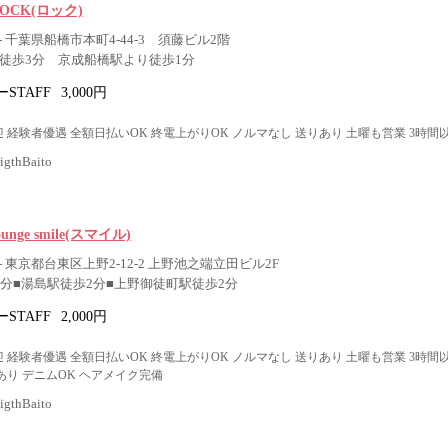
r ROCK(ロック)
 千葉県船橋市本町4-44-3 須藤ビル2階
り徒歩3分 京成船橋駅より徒歩1分
STAFF
3,000円
 経験者優遇 全額日払いOK 終電上がりOK ノルマなし 送りあり 土曜も営業 3時間
thBaito
Lounge smile(スマイル)
 東京都台東区上野2-12-2 上野池之端立田ビル2F
3分■湯島駅徒歩2分■上野御徒町駅徒歩2分
STAFF
2,000円
 経験者優遇 全額日払いOK 終電上がりOK ノルマなし 送りあり 土曜も営業 3時間
あり デニムOK ヘアメイク完備
thBaito