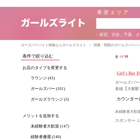
希望エリア
> 新宿、渋谷、千葉、
ガーズバーバイト情報ならガールズライト
>
関東・関西のガールズバーバ
条件で絞り込む
全
147
件
お店のタイプを変更する
Girl's Ba
ラウンジ (43)
ガールズバー-
ガールズバー (101)
各線【大船駅
カウンター
ガールズラウンジ (3)
未経験者大歓迎
メリットを追加する
スポンサー: Lig
未経験者大歓迎 (147)
経験者優遇 (140)