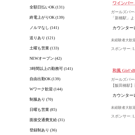
ワインバー G
全額日払いOK (131)
ガールズバー-
終電上がりOK (139)
「新橋駅」よ
カウンター
ノルマなし (141)
送りあり (121)
未経験者大歓迎
土曜も営業 (133)
スポンサー: Lig
NEWオープン (42)
3時間以上の勤務可 (141)
和風 Girl'
自由出勤OK (139)
ガールズバー- 
【飯田橋駅】
Wワーク歓迎 (144)
カウンター
制服あり (70)
未経験者大歓迎
日曜も営業 (85)
スポンサー: Lig
面接交通費支給 (31)
登録制あり (36)