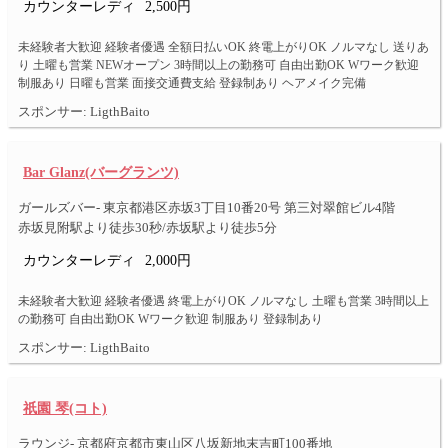
カウンターレディ
2,500円
未経験者大歓迎 経験者優遇 全額日払いOK 終電上がりOK ノルマなし 送りあ
り 土曜も営業 NEWオープン 3時間以上の勤務可 自由出勤OK Wワーク歓迎
制服あり 日曜も営業 面接交通費支給 登録制あり ヘアメイク完備
スポンサー: LigthBaito
Bar Glanz(バーグランツ)
ガールズバー- 東京都港区赤坂3丁目10番20号 第三対翠館ビル4階
赤坂見附駅より徒歩30秒/赤坂駅より徒歩5分
カウンターレディ
2,000円
未経験者大歓迎 経験者優遇 終電上がりOK ノルマなし 土曜も営業 3時間以上
の勤務可 自由出勤OK Wワーク歓迎 制服あり 登録制あり
スポンサー: LigthBaito
祇園 琴(コト)
ラウンジ- 京都府京都市東山区八坂新地末吉町100番地