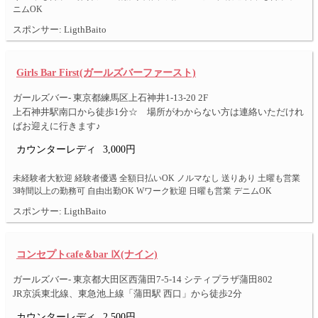
ニムOK
スポンサー: LigthBaito
Girls Bar First(ガールズバーファースト)
ガールズバー- 東京都練馬区上石神井1-13-20 2F
上石神井駅南口から徒歩1分☆ 場所がわからない方は連絡いただけれ
ばお迎えに行きます♪
カウンターレディ
3,000円
未経験者大歓迎 経験者優遇 全額日払いOK ノルマなし 送りあり 土曜も営業
3時間以上の勤務可 自由出勤OK Wワーク歓迎 日曜も営業 デニムOK
スポンサー: LigthBaito
コンセプトcafe＆bar Ⅸ(ナイン)
ガールズバー- 東京都大田区西蒲田7-5-14 シティプラザ蒲田802
JR京浜東北線、東急池上線「蒲田駅 西口」から徒歩2分
カウンターレディ
2,500円