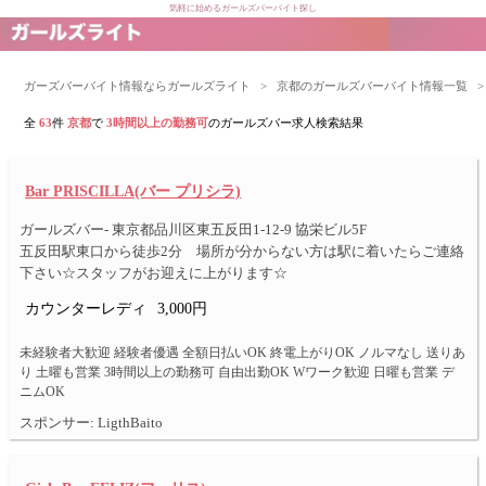
気軽に始めるガールズバーバイト探し
ガーズバーバイト情報ならガールズライト
>
京都のガールズバーバイト情報一覧
>
全
63
件
京都
で
3時間以上の勤務可
のガールズバー求人検索結果
Bar PRISCILLA(バー プリシラ)
ガールズバー- 東京都品川区東五反田1-12-9 協栄ビル5F
五反田駅東口から徒歩2分 場所が分からない方は駅に着いたらご連絡
下さい☆スタッフがお迎えに上がります☆
カウンターレディ
3,000円
未経験者大歓迎 経験者優遇 全額日払いOK 終電上がりOK ノルマなし 送りあ
り 土曜も営業 3時間以上の勤務可 自由出勤OK Wワーク歓迎 日曜も営業 デ
ニムOK
スポンサー: LigthBaito