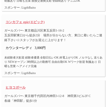
制服あり 日曜も営業 面接交通費支給 登録制あり デニムOK
スポンサー: LigthBaito
コンカフェ epic(エピック)
ガールズバー- 東京都品川区東五反田1-16-2
五反田駅東口から徒歩2分 場所が分からない方、東口に着いたらご連
絡下さい☆スタッフがお迎えに上がります！
カウンターレディ
3,000円
未経験者大歓迎 経験者優遇 全額日払いOK 終電上がりOK ノルマなし 送りあ
り NEWオープン 3時間以上の勤務可 自由出勤OK Wワーク歓迎 制服あり 日
曜も営業 ヘアメイク完備
スポンサー: LigthBaito
ヒヨコガール
ガールズバー- 東京都千代田区内神田3-12-8 神田第3ビル2F C
各線「神田駅」徒歩1分