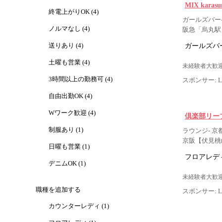
MIX kar
終電上がりOK (4)
ガールズバー-
ノルマなし (4)
阪急「烏丸駅
ガールズバー
送りあり (4)
土曜も営業 (4)
未経験者大歓迎
3時間以上の勤務可 (4)
スポンサー: Lig
自由出勤OK (4)
Wワーク歓迎 (4)
倶楽部リー
制服あり (1)
ラウンジ- 京
京阪【伏見桃
日曜も営業 (1)
フロアレデ
デニムOK (1)
未経験者大歓迎
職種を追加する
スポンサー: Lig
カウンターレディ (1)