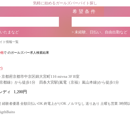
気軽に始めるガールズバーバイト探し
希望条件
さいたまなど
> 未経験、日払い、自由出勤など
バイト情報一覧
の他
で のガールズバー求人検索結果
ー)
京都府京都市中京区錦大宮町116 mivna 3F B室
京都線）から徒歩1分 四条大宮駅(嵐電（京福）嵐山本線)から徒歩1分
レディ
1,200円
 経験者優遇 全額日払いOK 終電上がりOK ノルマなし 送りあり 土曜も営業 3時間
thBaito