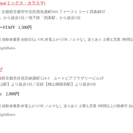
asuma(ミックス・カラスマ)
 京都府京都市中京区西魚屋町604 ファーストコート四条錦5F
」から徒歩2分／地下鉄「四条駅」から徒歩2分
STAFF
1,500円
 経験者優遇 全額日払いOK 終電上がりOK ノルマなし 送りあり 土曜も営業 3時間
thBaito
ブ
都府京都市伏見区納屋町124-3 ユートピアプラザリービル2F
山駅】より徒歩5分／近鉄【桃山御陵前駅】より徒歩6分
ィ
2,000円
 経験者優遇 終電上がりOK ノルマなし 送りあり 土曜も営業 3時間以上の勤務可 自
thBaito