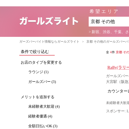
希望エリア
> 新宿、渋谷、千葉、
ガーズバーバイト情報ならガールズライト
>
京都 その他のガールズバー
条件で絞り込む
全
4
件
京都 そ
お店のタイプを変更する
Rally(ラリ
ラウンジ (1)
ガールズバー- 
ガールズバー (3)
大宮駅（阪急
カウンター
メリットを追加する
未経験者大歓迎
未経験者大歓迎 (4)
スポンサー: Lig
経験者優遇 (4)
全額日払いOK (3)