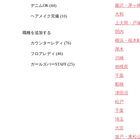
藤沢・茅ヶ
デニムOK (44)
大和
ヘアメイク完備 (10)
上大岡・戸
関内
職種を追加する
横浜・桜木
カウンターレディ (76)
厚木
フロアレディ (46)
川崎
ガールズバーSTAFF (25)
相模原
千葉
船橋
津田沼
松戸
千葉
埼玉
大宮
坂戸・東松