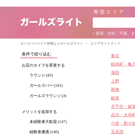
希望エリア
> 新宿、渋谷、千葉、
ガーズバーバイト情報ならガールズライト
>
エリアサイトマップ
条件で絞り込む
東京
錦糸町・亀
お店のタイプを変更する
蒲田
ラウンジ (43)
上野
ガールズバー (101)
新橋
ガールズラウンジ (3)
銀座
北千住・綾
メリットを追加する
品川・大井
未経験者大歓迎 (147)
小岩・新小
五反田
経験者優遇 (140)