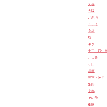
久喜
大阪
北新地
ミナミ
京橋
堺
キタ
十三・西中
北大阪
守口
兵庫
三宮・神戸
姫路
京都
その他
祇園