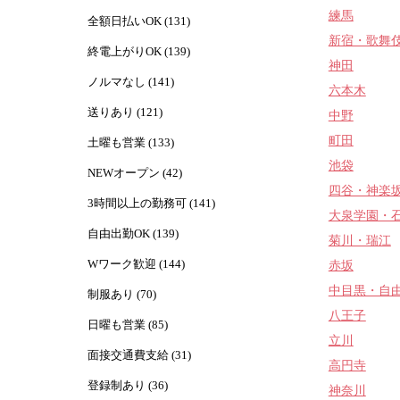
練馬
全額日払いOK (131)
新宿・歌舞
終電上がりOK (139)
神田
ノルマなし (141)
六本木
送りあり (121)
中野
町田
土曜も営業 (133)
池袋
NEWオープン (42)
四谷・神楽
3時間以上の勤務可 (141)
大泉学園・
自由出勤OK (139)
菊川・瑞江
Wワーク歓迎 (144)
赤坂
中目黒・自
制服あり (70)
八王子
日曜も営業 (85)
立川
面接交通費支給 (31)
高円寺
登録制あり (36)
神奈川