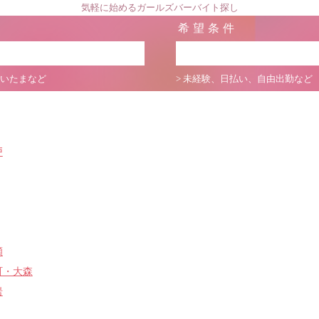
気軽に始めるガールズバーバイト探し
希望条件
さいたまなど
> 未経験、日払い、自由出勤など
戸
瀬
町・大森
岩