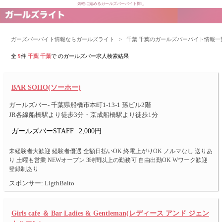
気軽に始めるガールズバーバイト探し
ガーズバーバイト情報ならガールズライト
>
千葉 千葉のガールズバーバイト情報一
全
9
件
千葉 千葉
で のガールズバー求人検索結果
BAR SOHO(ソーホー)
ガールズバー- 千葉県船橋市本町1-13-1 孫ビル2階
JR各線船橋駅より徒歩3分・京成船橋駅より徒歩1分
ガールズバーSTAFF
2,000円
未経験者大歓迎 経験者優遇 全額日払いOK 終電上がりOK ノルマなし 送りあ
り 土曜も営業 NEWオープン 3時間以上の勤務可 自由出勤OK Wワーク歓迎
登録制あり
スポンサー: LigthBaito
Girls cafe ＆ Bar Ladies & Gentleman(レディース アンド ジェン