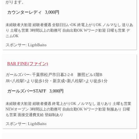
がります。
カウンターレディ
3,000円
未経験者大歓迎 経験者優遇 全額日払いOK 終電上がりOK ノルマなし 送りあ
り 土曜も営業 3時間以上の勤務可 自由出勤OK Wワーク歓迎 日曜も営業 デ
ニムOK
スポンサー: LigthBaito
BAR FINE(ファイン)
ガールズバー- 千葉県松戸市日暮2-2-8 勝照ビル1階B
JR<八柱駅>より徒歩1分・新京成<新八柱駅>より徒歩1分
ガールズバーSTAFF
3,000円
未経験者大歓迎 経験者優遇 終電上がりOK ノルマなし 送りあり 土曜も営業
NEWオープン 3時間以上の勤務可 自由出勤OK Wワーク歓迎 制服あり 日曜
も営業 面接交通費支給 登録制あり
スポンサー: LigthBaito