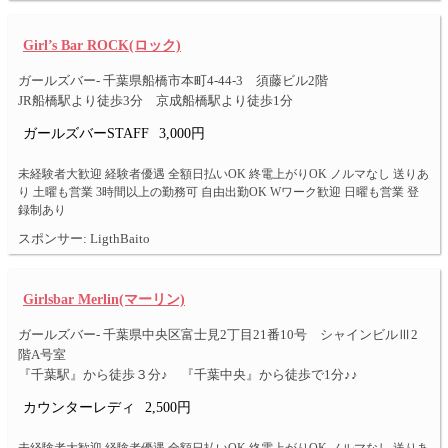
Girl’s Bar ROCK(ロック)
ガールズバー- 千葉県船橋市本町4-44-3 須藤ビル2階
JR船橋駅より徒歩3分 京成船橋駅より徒歩1分
ガールズバーSTAFF
3,000円
未経験者大歓迎 経験者優遇 全額日払いOK 終電上がりOK ノルマなし 送りあ
り 土曜も営業 3時間以上の勤務可 自由出勤OK Wワーク歓迎 日曜も営業 登
録制あり
スポンサー: LigthBaito
Girlsbar Merlin(マーリン)
ガールズバー- 千葉県中央区富士見2丁目21番10号 シャインビルⅢ2
階A号室
『千葉駅』から徒歩３分♪ 『千葉中央』から徒歩で1分♪♪
カウンターレディ
2,500円