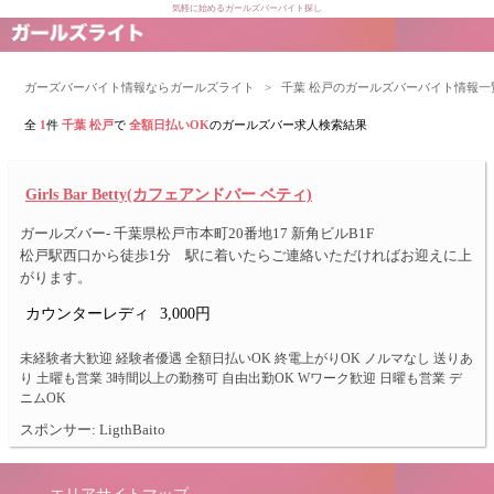
気軽に始めるガールズバーバイト探し
ガーズバーバイト情報ならガールズライト
>
千葉 松戸のガールズバーバイト情報一
全
1
件
千葉 松戸
で
全額日払いOK
のガールズバー求人検索結果
Girls Bar Betty(カフェアンドバー ベティ)
ガールズバー- 千葉県松戸市本町20番地17 新角ビルB1F
松戸駅西口から徒歩1分 駅に着いたらご連絡いただければお迎えに上
がります。
カウンターレディ
3,000円
未経験者大歓迎 経験者優遇 全額日払いOK 終電上がりOK ノルマなし 送りあ
り 土曜も営業 3時間以上の勤務可 自由出勤OK Wワーク歓迎 日曜も営業 デ
ニムOK
スポンサー: LigthBaito