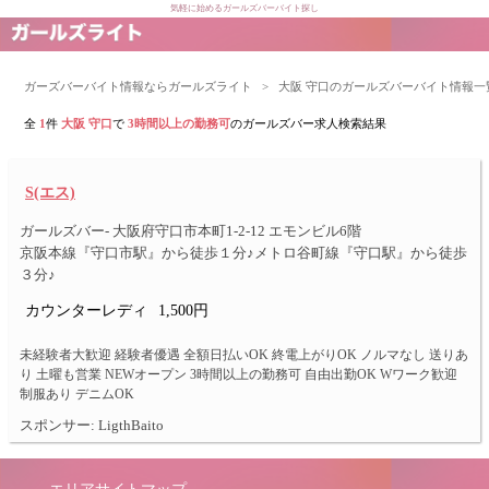
気軽に始めるガールズバーバイト探し
ガーズバーバイト情報ならガールズライト
>
大阪 守口のガールズバーバイト情報一
全
1
件
大阪 守口
で
3時間以上の勤務可
のガールズバー求人検索結果
S(エス)
ガールズバー- 大阪府守口市本町1-2-12 エモンビル6階
京阪本線『守口市駅』から徒歩１分♪メトロ谷町線『守口駅』から徒歩
３分♪
カウンターレディ
1,500円
未経験者大歓迎 経験者優遇 全額日払いOK 終電上がりOK ノルマなし 送りあ
り 土曜も営業 NEWオープン 3時間以上の勤務可 自由出勤OK Wワーク歓迎
制服あり デニムOK
スポンサー: LigthBaito