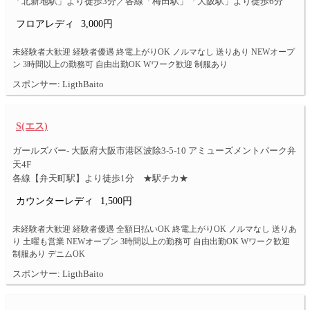
「北新地駅」より徒歩3分／各線「梅田駅」「大阪駅」より徒歩6分
フロアレディ
3,000円
未経験者大歓迎 経験者優遇 終電上がりOK ノルマなし 送りあり NEWオープ
ン 3時間以上の勤務可 自由出勤OK Wワーク歓迎 制服あり
スポンサー: LigthBaito
S(エス)
ガールズバー- 大阪府大阪市港区波除3-5-10 アミューズメントパーク弁
天4F
各線【弁天町駅】より徒歩1分 ★駅チカ★
カウンターレディ
1,500円
未経験者大歓迎 経験者優遇 全額日払いOK 終電上がりOK ノルマなし 送りあ
り 土曜も営業 NEWオープン 3時間以上の勤務可 自由出勤OK Wワーク歓迎
制服あり デニムOK
スポンサー: LigthBaito