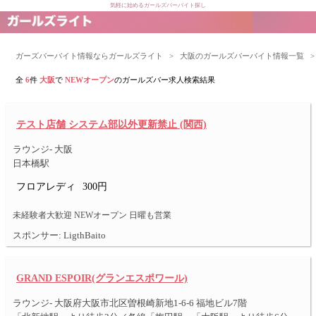
気軽に始めるガールズバーバイト探し
ガーズバーバイト情報ならガールズライト
>
大阪のガールズバーバイト情報一覧
>
全
6
件
大阪
で
NEWオープン
のガールズバー求人検索結果
テスト店舗 システム部以外更新禁止 (関西)
ラウンジ- 大阪
日本橋駅
フロアレディ
300円
未経験者大歓迎 NEWオープン 日曜も営業
スポンサー: LigthBaito
GRAND ESPOIR(グランエスポワール)
ラウンジ- 大阪府大阪市北区曽根崎新地1-6-6 福地ビル7階