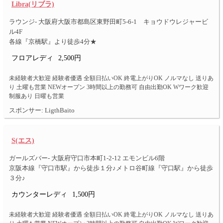
Libra(リブラ)
ラウンジ- 大阪府大阪市都島区東野田町5-6-1 キョウドウレジャービ
ル4F
各線『京橋駅』より徒歩4分★
フロアレディ
2,500円
未経験者大歓迎 経験者優遇 全額日払いOK 終電上がりOK ノルマなし 送りあ
り 土曜も営業 NEWオープン 3時間以上の勤務可 自由出勤OK Wワーク歓迎
制服あり 日曜も営業
スポンサー: LigthBaito
S(エス)
ガールズバー- 大阪府守口市本町1-2-12 エモンビル6階
京阪本線『守口市駅』から徒歩１分♪メトロ谷町線『守口駅』から徒歩
３分♪
カウンターレディ
1,500円
未経験者大歓迎 経験者優遇 全額日払いOK 終電上がりOK ノルマなし 送りあ