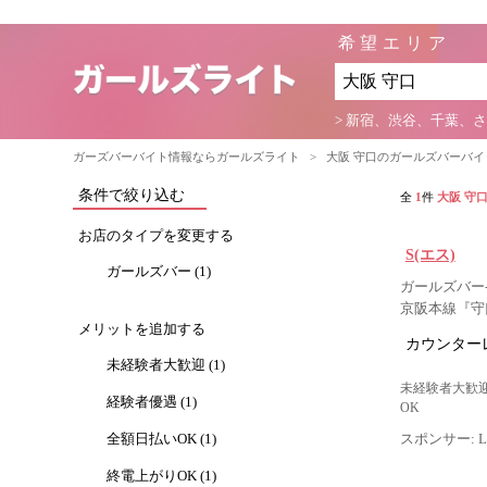
希望エリア
> 新宿、渋谷、千葉、
ガーズバーバイト情報ならガールズライト
>
大阪 守口のガールズバーバ
条件で絞り込む
全
1
件
大阪 守
お店のタイプを変更する
S(エス)
ガールズバー (1)
ガールズバー-
京阪本線『守
メリットを追加する
カウンター
未経験者大歓迎 (1)
未経験者大歓迎
経験者優遇 (1)
OK
全額日払いOK (1)
スポンサー: Lig
終電上がりOK (1)