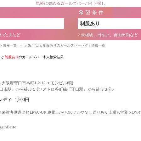
気軽に始めるガールズバーバイト探し
希望条件
さいたまなど
> 未経験、日払い、自由出勤など
イト情報一覧
>
大阪 守口 x 制服ありのガールズバーバイト情報一覧
口
で
制服あり
のガールズバー求人検索結果
 大阪府守口市本町1-2-12 エモンビル6階
口市駅』から徒歩１分♪メトロ谷町線『守口駅』から徒歩３分♪
レディ
1,500円
 経験者優遇 全額日払いOK 終電上がりOK ノルマなし 送りあり 土曜も営業 NEW
thBaito