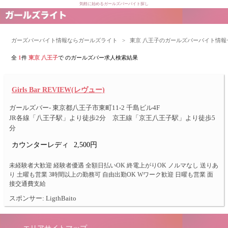
気軽に始めるガールズバーバイト探し
ガーズバーバイト情報ならガールズライト
>
東京 八王子のガールズバーバイト情報
全
1
件
東京 八王子
で のガールズバー求人検索結果
Girls Bar REVIEW(レヴュー)
ガールズバー- 東京都八王子市東町11-2 千島ビル4F
JR各線「八王子駅」より徒歩2分 京王線「京王八王子駅」より徒歩5
分
カウンターレディ
2,500円
未経験者大歓迎 経験者優遇 全額日払いOK 終電上がりOK ノルマなし 送りあ
り 土曜も営業 3時間以上の勤務可 自由出勤OK Wワーク歓迎 日曜も営業 面
接交通費支給
スポンサー: LigthBaito